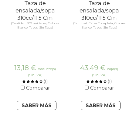
Taza de
Taza de
ensalada/sopa
ensalada/sopa
310cc/11.5 Cm
310cc/11.5 Cm
(Cantidad: 100 unidades, Colores:
(Cantidad: Caixa Completa, Colores:
Blanco, Tapas: Sin Tapa)
Blanco, Tapas: Sin Tapa)
13,18
€
43,49
€
paquete(s)
caja(s)
(Sin IVA)
(Sin IVA)
(
1
)
(
1
)
Comparar
Comparar
SABER MÁS
SABER MÁS