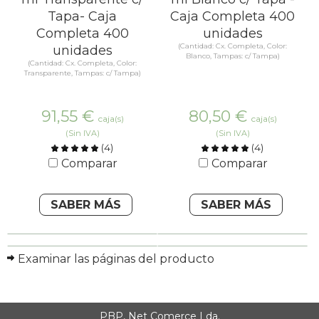
Tapa- Caja
Caja Completa 400
Completa 400
unidades
(Cantidad: Cx. Completa, Color:
unidades
Blanco, Tampas: c/ Tampa)
(Cantidad: Cx. Completa, Color:
Transparente, Tampas: c/ Tampa)
91,55
€
80,50
€
caja(s)
caja(s)
(Sin IVA)
(Sin IVA)
(
4
)
(
4
)
Comparar
Comparar
SABER MÁS
SABER MÁS
Examinar las páginas del producto
PBP, Net Comerce Lda.