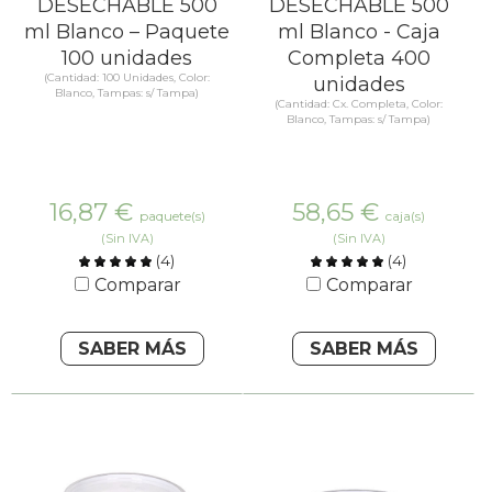
DESECHABLE 500
DESECHABLE 500
ml Blanco – Paquete
ml Blanco - Caja
100 unidades
Completa 400
(Cantidad: 100 Unidades, Color:
unidades
Blanco, Tampas: s/ Tampa)
(Cantidad: Cx. Completa, Color:
Blanco, Tampas: s/ Tampa)
16,87
€
58,65
€
paquete(s)
caja(s)
(Sin IVA)
(Sin IVA)
(
4
)
(
4
)
Comparar
Comparar
SABER MÁS
SABER MÁS