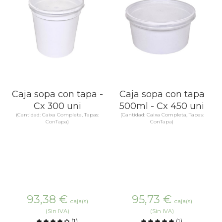
Caja sopa con tapa -
Caja sopa con tapa
Cx 300 uni
500ml - Cx 450 uni
(Cantidad: Caixa Completa, Tapas:
(Cantidad: Caixa Completa, Tapas:
ConTapa)
ConTapa)
93,38
€
95,73
€
caja(s)
caja(s)
(Sin IVA)
(Sin IVA)
(
1
)
(
1
)