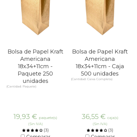
Bolsa de Papel Kraft
Bolsa de Papel Kraft
Americana
Americana
18x34+11cm -
18x34+11cm - Caja
Paquete 250
500 unidades
(Cantidad: Caixa Completa)
unidades
(Cantidad: Paquete)
19,93
€
36,55
€
paquete(s)
caja(s)
(Sin IVA)
(Sin IVA)
(
3
)
(
3
)
Comparar
Comparar