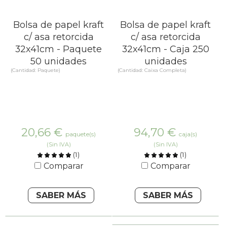
Bolsa de papel kraft
Bolsa de papel kraft
c/ asa retorcida
c/ asa retorcida
32x41cm - Paquete
32x41cm - Caja 250
50 unidades
unidades
(Cantidad: Paquete)
(Cantidad: Caixa Completa)
20,66
€
94,70
€
paquete(s)
caja(s)
(Sin IVA)
(Sin IVA)
(
1
)
(
1
)
Comparar
Comparar
SABER MÁS
SABER MÁS