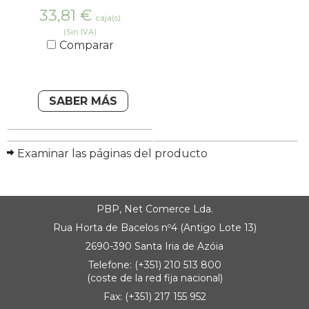
33,81
€
caja(s)
(Sin IVA)
Comparar
SABER MÁS
Examinar las páginas del producto
PBP, Net Comerce Lda.
Rua Horta de Bacelos nº4 (Antigo Lote 13)
2690-390 Santa Iria de Azóia
Telefone: (+351) 210 513 800
(coste de la red fija nacional)
Fax: (+351) 217 155 952