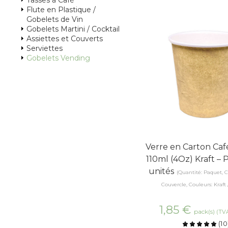
Tasses à Café
Flute en Plastique /
Gobelets de Vin
Gobelets Martini / Cocktail
Assiettes et Couverts
Serviettes
Gobelets Vending
Verre en Carton Caf
110ml (4Oz) Kraft –
unités
(Quantité: Paquet, C
Couvercle, Couleurs: Kraft 
1,85
€
pack(s)
(TVA
(
10