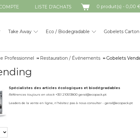
PANIER
0 produit(s) - 0,00 
COMPTE
LISTE D'ACHATS
Take Away
Eco / Biodegradable
Gobelets Carton
e Professionnel
Restauration / Événements
Gobelets Vend
ending
Spécialistes des articles écologiques et biodégradables
Références toujours en stock
+351 210513800 geral@ecopack.pt
Leaders de la vente en ligne, n'hésitez pas à nous consulter - geral@ecopack.pt