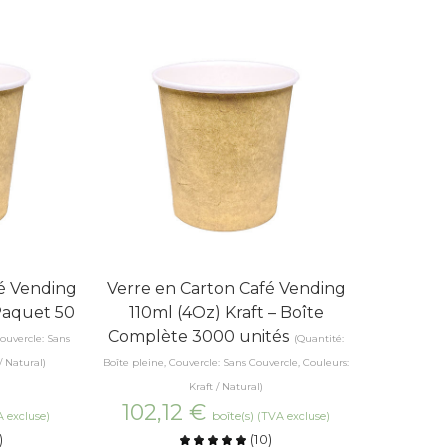
é Vending
Verre en Carton Café Vending
 Paquet 50
110ml (4Oz) Kraft – Boîte
Complète 3000 unités
ouvercle: Sans
(Quantité:
/ Natural)
Boîte pleine, Couvercle: Sans Couvercle, Couleurs:
Kraft / Natural)
102,12
€
boîte(s)
 excluse)
(TVA excluse)
)
(
10
)