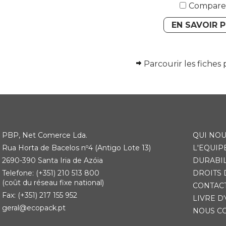
Compare
EN SAVOIR 
Parcourir les fiches 
PBP, Net Comerce Lda.
QUI NO
Rua Horta de Bacelos nº4 (Antigo Lote 13)
L'EQUIP
2690-390 Santa Iria de Azóia
DURABIL
Telefone: (+351) 210 513 800
DROITS 
(coût du réseau fixe national)
CONTAC
Fax: (+351) 217 155 952
LIVRE D
geral@ecopack.pt
NOUS C