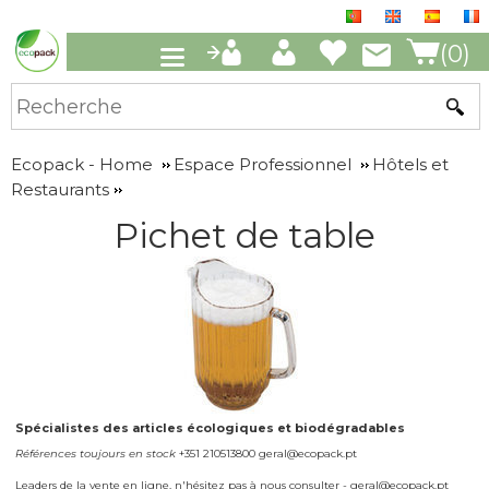
(0)
Ecopack - Home
Espace Professionnel
Hôtels et
Restaurants
Pichet de table
Spécialistes des articles écologiques et biodégradables
Références toujours en stock
+351 210513800 geral@ecopack.pt
Leaders de la vente en ligne, n'hésitez pas à nous consulter - geral@ecopack.pt