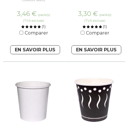
Couleurs: Blanc)
3,46
€
3,30
€
pack(s)
pack(s)
(TVA excluse)
(TVA excluse)
(
1
)
(
1
)
Comparer
Comparer
EN SAVOIR PLUS
EN SAVOIR PLUS