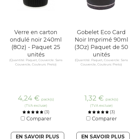
Verre en carton
Gobelet Eco Card
ondulé noir 240ml
Noir Imprimé 90ml
(8Oz) - Paquet 25
(3Oz) Paquet de 50
unités
unités
(Quantité: Paquet, Couvercle: Sans
(Quantité: Paquet, Couvercle: Sans
Couvercle, Couleurs: Preto)
Couvercle, Couleurs: Preto)
4,24
€
1,32
€
pack(s)
pack(s)
(TVA excluse)
(TVA excluse)
(
3
)
(
3
)
Comparer
Comparer
EN SAVOIR PLUS
EN SAVOIR PLUS