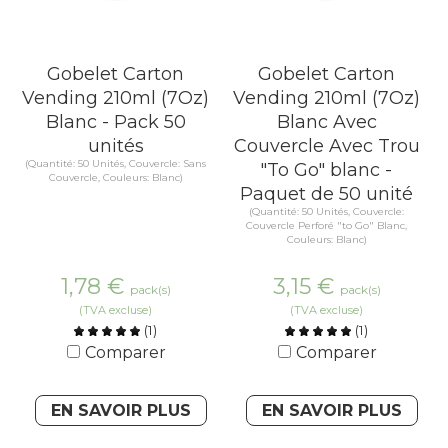
Gobelet Carton
Gobelet Carton
Vending 210ml (7Oz)
Vending 210ml (7Oz)
Blanc - Pack 50
Blanc Avec
unités
Couvercle Avec Trou
(Quantité: 50 Unités, Couvercle: Sans
"To Go" blanc -
Couvercle, Couleurs: Blanc)
Paquet de 50 unité
(Quantité: 50 Unités, Couvercle:
Couvercle Perforé "to Go" Blanc,
Couleurs: Blanc)
1,78
€
3,15
€
pack(s)
pack(s)
(TVA excluse)
(TVA excluse)
(
1
)
(
1
)
Comparer
Comparer
EN SAVOIR PLUS
EN SAVOIR PLUS