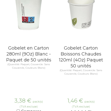
Gobelet en Carton
Gobelet Carton
280ml (9Oz) Blanc -
Boissons Chaudes
Paquet de 50 unités
120ml (4Oz) Paquet
(Quantité: Paquet, Couvercle: Sans
50 unités
Couvercle, Couleurs: Blanc)
(Quantité: Paquet, Couvercle: Sans
Couvercle, Couleurs: Blanc)
3,38
€
1,46
€
pack(s)
pack(s)
(TVA excluse)
(TVA excluse)