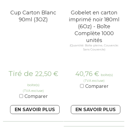
Cup Carton Blanc
Gobelet en carton
90ml (3OZ)
imprimé noir 180ml
(6Oz) - Boîte
Complète 1000
unités
(Quantité: Boîte pleine, Couvercle:
Sans Couvercle)
Tiré de
22,50
€
40,76
€
boîte(s)
(TVA excluse)
boîte(s)
Comparer
(TVA excluse)
Comparer
EN SAVOIR PLUS
EN SAVOIR PLUS