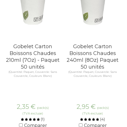
Gobelet Carton
Gobelet Carton
Boissons Chaudes
Boissons Chaudes
210ml (7Oz) - Paquet
240ml (8Oz) Paquet
50 unités
50 unités
(Quantité: Paquet, Couvercle: Sans
(Quantité: Paquet, Couvercle: Sans
Couvercle, Couleurs: Blanc)
Couvercle, Couleurs: Blanc)
2,35
€
2,95
€
pack(s)
pack(s)
(TVA excluse)
(TVA excluse)
(
1
)
(
4
)
Comparer
Comparer