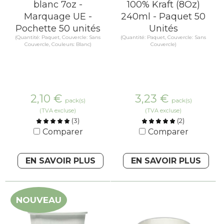
blanc 7oz -
100% Kraft (8Oz)
Marquage UE -
240ml - Paquet 50
Pochette 50 unités
Unités
(Quantité: Paquet, Couvercle: Sans
(Quantité: Paquet, Couvercle: Sans
Couvercle, Couleurs: Blanc)
Couvercle)
2,10
€
3,23
€
pack(s)
pack(s)
(TVA excluse)
(TVA excluse)
(
3
)
(
2
)
Comparer
Comparer
EN SAVOIR PLUS
EN SAVOIR PLUS
NOUVEAU