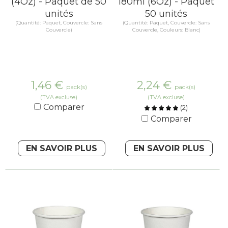
(4Oz) - Paquet de 50
180ml (6Oz) - Paquet
unités
50 unités
(Quantité: Paquet, Couvercle: Sans
(Quantité: Paquet, Couvercle: Sans
Couvercle)
Couvercle, Couleurs: Blanc)
1,46
€
2,24
€
pack(s)
pack(s)
(TVA excluse)
(TVA excluse)
Comparer
(
2
)
Comparer
EN SAVOIR PLUS
EN SAVOIR PLUS