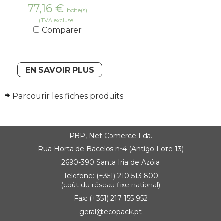
77,16
€
boîte(s)
(TVA excluse)
Comparer
EN SAVOIR PLUS
Parcourir les fiches produits
PBP, Net Comerce Lda.
Rua Horta de Bacelos nº4 (Antigo Lote 13)
2690-390 Santa Iria de Azóia
Telefone: (+351) 210 513 800
(coût du réseau fixe national)
Fax: (+351) 217 155 952
geral@ecopack.pt