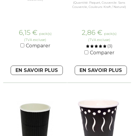
(Quantité: Paquet, Couvercle: Sans
Couvercle, Couleurs: Kraft / Natural)
6,15
€
2,86
€
pack(s)
pack(s)
(TVA excluse)
(TVA excluse)
Comparer
(
3
)
Comparer
EN SAVOIR PLUS
EN SAVOIR PLUS