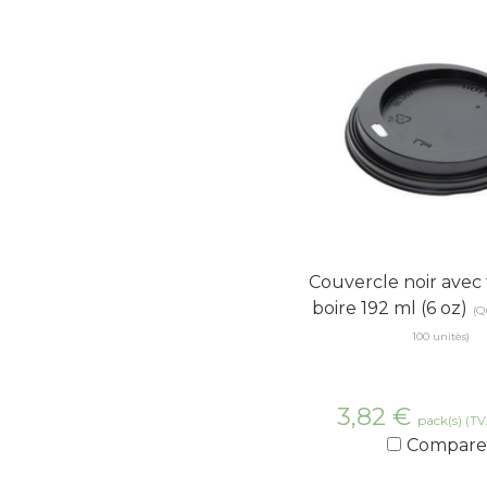
Couvercle noir avec
boire 192 ml (6 oz)
(Q
100 unitès)
3,82
€
pack(s)
(TV
Compare