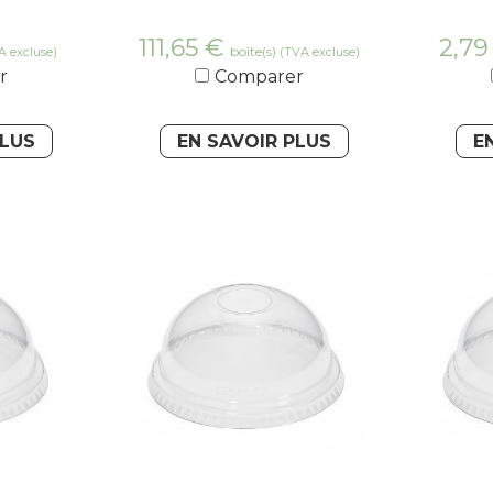
111,65
€
2,7
boîte(s)
A excluse)
(TVA excluse)
r
Comparer
PLUS
EN SAVOIR PLUS
E