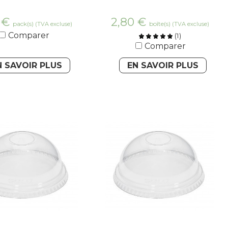
9
€
2,80
€
pack(s)
boîte(s)
(TVA excluse)
(TVA excluse)
Comparer
(
1
)
Comparer
N SAVOIR PLUS
EN SAVOIR PLUS