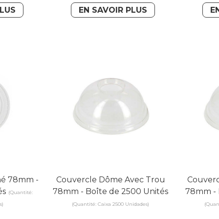
PLUS
EN SAVOIR PLUS
E
mé 78mm -
Couvercle Dôme Avec Trou
Couver
és
78mm - Boîte de 2500 Unités
78mm - 
(Quantité:
s)
(Quantité: Caixa 2500 Unidades)
(Quan