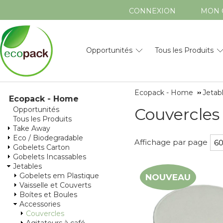
CONNEXION
MON 
Opportunités
Tous les Produits
Ecopack - Home
Jetab
Ecopack - Home
Couvercles
Opportunités
Tous les Produits
Take Away
Eco / Biodegradable
Affichage par page
Gobelets Carton
Gobelets Incassables
Jetables
Gobelets em Plastique
NOUVEAU
Vaisselle et Couverts
Boítes et Boules
Accessories
Couvercles