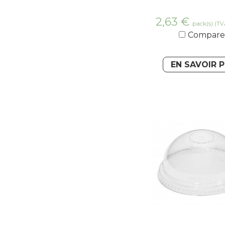
2,63
€
pack(s)
(TV
Compare
EN SAVOIR 