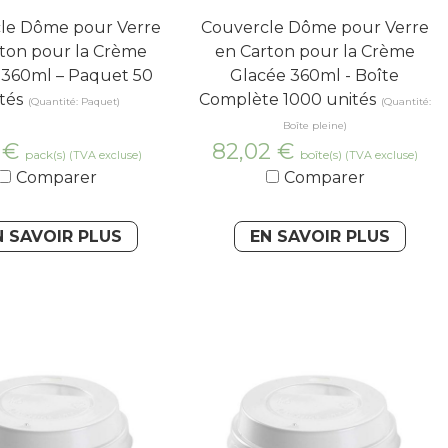
le Dôme pour Verre
Couvercle Dôme pour Verre
ton pour la Crème
en Carton pour la Crème
 360ml – Paquet 50
Glacée 360ml - Boîte
tés
Complète 1000 unités
(Quantité: Paquet)
(Quantité:
Boîte pleine)
7
€
82,02
€
pack(s)
boîte(s)
(TVA excluse)
(TVA excluse)
Comparer
Comparer
N SAVOIR PLUS
EN SAVOIR PLUS