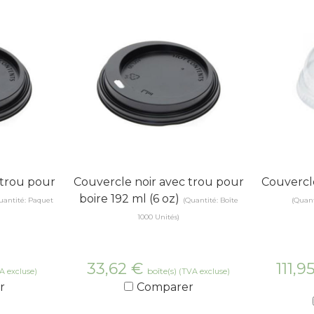
 trou pour
Couvercle noir avec trou pour
Couverc
boire 192 ml (6 oz)
uantité: Paquet
(Quantité: Boîte
(Quant
1000 Unités)
33,62
€
111,9
boîte(s)
A excluse)
(TVA excluse)
r
Comparer