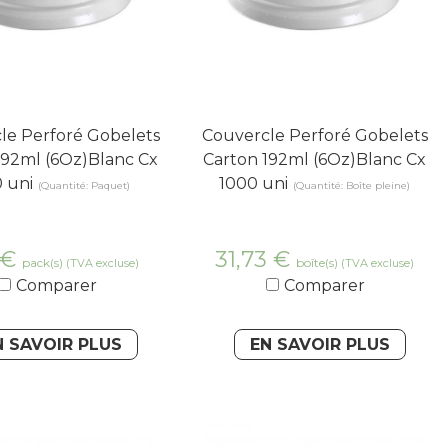
le Perforé Gobelets
Couvercle Perforé Gobelets
192ml (6Oz)Blanc Cx
Carton 192ml (6Oz)Blanc Cx
 uni
1000 uni
(Quantité: Paquet)
(Quantité: Boîte pleine)
€
31,73
€
pack(s)
boîte(s)
(TVA excluse)
(TVA excluse)
Comparer
Comparer
N SAVOIR PLUS
EN SAVOIR PLUS