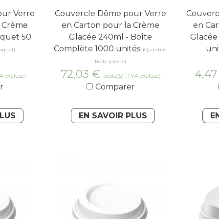
ur Verre
Couvercle Dôme pour Verre
Couverc
a Crème
en Carton pour la Crème
en Car
aquet 50
Glacée 240ml - Boîte
Glacée
Complète 1000 unités
uni
aquet)
(Quantité:
Boîte pleine)
72,03
€
4,4
boîte(s)
A excluse)
(TVA excluse)
r
Comparer
PLUS
EN SAVOIR PLUS
E