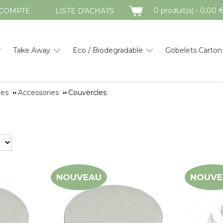
PANIER
0 produit(s) - 0,00 
COMPTE
LISTE D'ACHATS
Take Away
Eco / Biodegradable
Gobelets Carton
les
Accessories
Couvercles
NOUVEAU
NOUVE