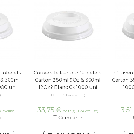
 Gobelets
Couvercle Perforé Gobelets
Couverc
 & 360ml
Carton 280ml 9Oz & 360ml
Carton 3
000 uni
12Oz? Blanc Cx 1000 uni
1000
)
(Quantité: Boîte pleine)
33,75
€
3,51
boîte(s)
A excluse)
(TVA excluse)
r
Comparer