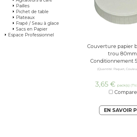
Agitateurs à café
Pailles
Pichet de table
Plateaux
Frapé / Seau à glace
Sacs en Papier
Espace Professionnel
Couverture papier b
trou 80mm 
Conditionnement 5
(Quantité: Paquet, Couleur
3,65
€
pack(s)
(TV
Compare
EN SAVOIR 