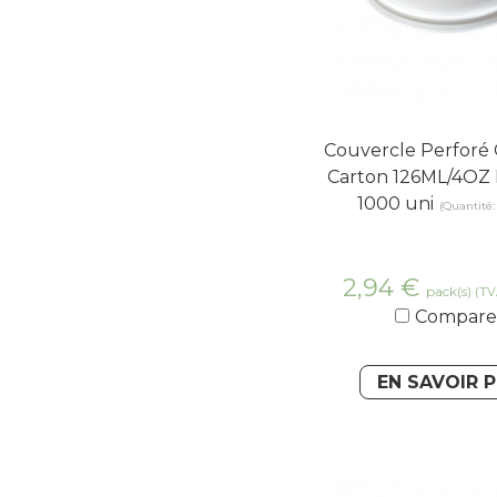
Couvercle Perforé
Carton 126ML/4OZ 
1000 uni
(Quantité:
2,94
€
pack(s)
(TV
Compare
EN SAVOIR 