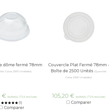
le dôme fermé 78mm
Couvercle Plat Fermé 78mm -
Boîte de 2500 Unités
ité: Caixa 2500 Unidades)
(Quantité:
Caixa 2500 Unidades)
5
€
105,20
€
boîte(s)
boîte(s)
(TVA excluse)
(TVA excluse)
Comparer
(
1
)
Comparer