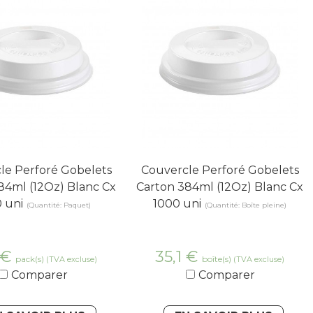
le Perforé Gobelets
Couvercle Perforé Gobelets
84ml (12Oz) Blanc Cx
Carton 384ml (12Oz) Blanc Cx
 uni
1000 uni
(Quantité: Paquet)
(Quantité: Boîte pleine)
€
35,1
€
pack(s)
boîte(s)
(TVA excluse)
(TVA excluse)
Comparer
Comparer