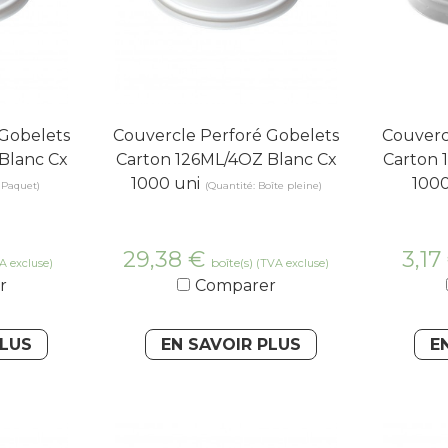
 Gobelets
Couvercle Perforé Gobelets
Couverc
Blanc Cx
Carton 126ML/4OZ Blanc Cx
Carton 
1000 uni
1000
 Paquet)
(Quantité: Boîte pleine)
29,38
€
3,17
boîte(s)
A excluse)
(TVA excluse)
r
Comparer
PLUS
EN SAVOIR PLUS
E