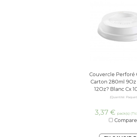
Couvercle Perforé
Carton 280ml 9Oz
12Oz? Blanc Cx 1
(Quantité: Paquet
3,37
€
pack(s)
(TV
Compare