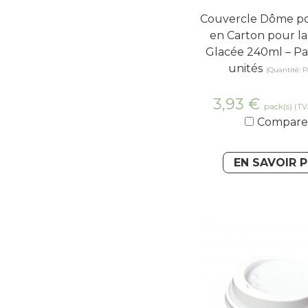
Couvercle Dôme po
en Carton pour l
Glacée 240ml – P
unités
(Quantité: P
3,93
€
pack(s)
(TV
Compare
EN SAVOIR 