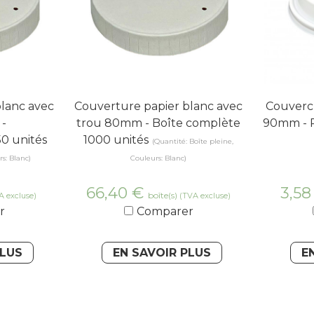
lanc avec
Couverture papier blanc avec
Couvercl
-
trou 80mm - Boîte complète
90mm - P
0 unités
1000 unités
(Quantité: Boîte pleine,
s: Blanc)
Couleurs: Blanc)
66,40
€
3,5
boîte(s)
A excluse)
(TVA excluse)
r
Comparer
PLUS
EN SAVOIR PLUS
E