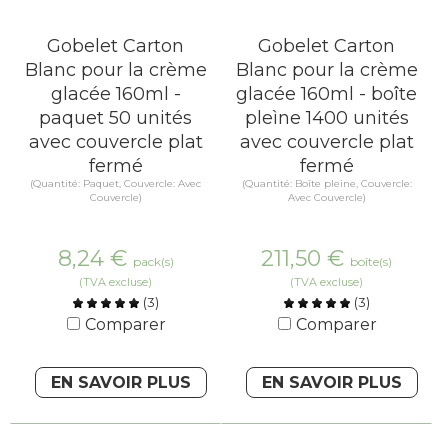
Gobelet Carton
Gobelet Carton
Blanc pour la crème
Blanc pour la crème
glacée 160ml -
glacée 160ml - boîte
paquet 50 unités
pleìne 1400 unités
avec couvercle plat
avec couvercle plat
fermé
fermé
(Quantité: Paquet, Couvercle: Avec
(Quantité: Boîte pleine, Couvercle:
Couvercle)
Avec Couvercle)
8,24
€
211,50
€
pack(s)
boîte(s)
(TVA excluse)
(TVA excluse)
(
3
)
(
3
)
Comparer
Comparer
EN SAVOIR PLUS
EN SAVOIR PLUS