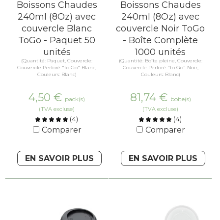
Boissons Chaudes
Boissons Chaudes
240ml (8Oz) avec
240ml (8Oz) avec
couvercle Blanc
couvercle Noir ToGo
ToGo - Paquet 50
- Boîte Complète
unités
1000 unités
(Quantité: Paquet, Couvercle:
(Quantité: Boîte pleine, Couvercle:
Couvercle Perforé "to Go" Blanc,
Couvercle Perforé "to Go" Noir,
Couleurs: Blanc)
Couleurs: Blanc)
4,50
€
81,74
€
pack(s)
boîte(s)
(TVA excluse)
(TVA excluse)
(
4
)
(
4
)
Comparer
Comparer
EN SAVOIR PLUS
EN SAVOIR PLUS