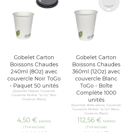
Gobelet Carton
Gobelet Carton
Boissons Chaudes
Boissons Chaudes
240ml (8Oz) avec
360ml (12Oz) avec
couvercle Noir ToGo
couvercle Blanc
- Paquet 50 unités
ToGo - Boîte
(Quantité: Paquet, Couvercle:
Complète 1000
Couvercle Perforé "to Go" Noir,
unités
Couleurs: Blanc)
(Quantité: Boîte pleine, Couvercle:
Couvercle Perforé "to Go" Blanc,
Couleurs: Blanc)
4,50
€
112,56
€
pack(s)
boîte(s)
(TVA excluse)
(TVA excluse)