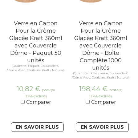
Verre en Carton
Verre en Carton
Pour la Crème
Pour la Crème
Glacée Kraft 360ml
Glacée Kraft 360ml
avec Couvercle
avec Couvercle
Dôme - Paquet 50
Dôme - Boîte
unités
Complète 1000
(Quantité: Paquet, Couvercle: C
unités
/Dôme Avec, Couleurs: Kraft / Natural)
(Quantité: Boîte pleine, Couvercle: C
/Dôme Avec, Couleurs: Kraft / Natural)
10,82
€
198,44
€
pack(s)
boîte(s)
(TVA excluse)
(TVA excluse)
Comparer
Comparer
EN SAVOIR PLUS
EN SAVOIR PLUS