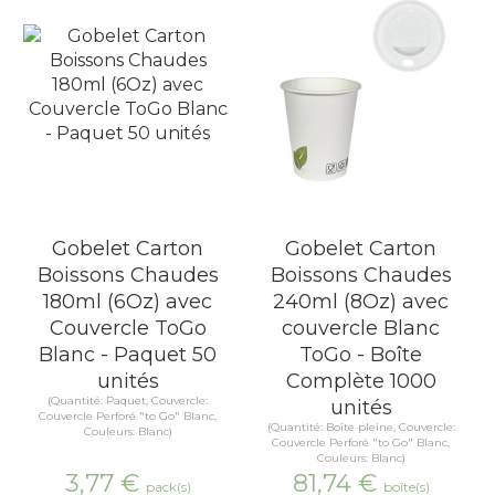
Gobelet Carton
Gobelet Carton
Boissons Chaudes
Boissons Chaudes
180ml (6Oz) avec
240ml (8Oz) avec
Couvercle ToGo
couvercle Blanc
Blanc - Paquet 50
ToGo - Boîte
unités
Complète 1000
(Quantité: Paquet, Couvercle:
unités
Couvercle Perforé "to Go" Blanc,
(Quantité: Boîte pleine, Couvercle:
Couleurs: Blanc)
Couvercle Perforé "to Go" Blanc,
Couleurs: Blanc)
3,77
€
81,74
€
pack(s)
boîte(s)