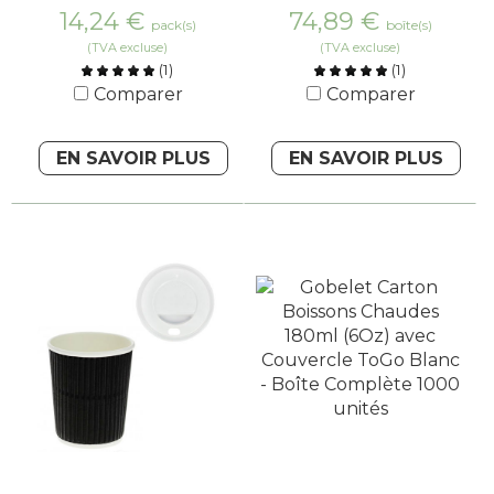
14,24
€
74,89
€
pack(s)
boîte(s)
(TVA excluse)
(TVA excluse)
(
1
)
(
1
)
Comparer
Comparer
EN SAVOIR PLUS
EN SAVOIR PLUS