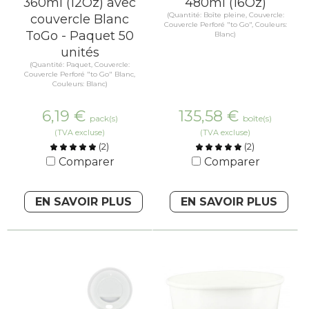
360ml (12Oz) avec
480ml (16Oz)
(Quantité: Boîte pleine, Couvercle:
couvercle Blanc
Couvercle Perforé "to Go", Couleurs:
ToGo - Paquet 50
Blanc)
unités
(Quantité: Paquet, Couvercle:
Couvercle Perforé "to Go" Blanc,
Couleurs: Blanc)
6,19
€
135,58
€
pack(s)
boîte(s)
(TVA excluse)
(TVA excluse)
(
2
)
(
2
)
Comparer
Comparer
EN SAVOIR PLUS
EN SAVOIR PLUS