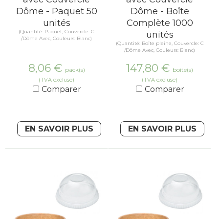
Dôme - Paquet 50
Dôme - Boîte
unités
Complète 1000
(Quantité: Paquet, Couvercle: C
unités
/Dôme Avec, Couleurs: Blanc)
(Quantité: Boîte pleine, Couvercle: C
/Dôme Avec, Couleurs: Blanc)
8,06
€
147,80
€
pack(s)
boîte(s)
(TVA excluse)
(TVA excluse)
Comparer
Comparer
EN SAVOIR PLUS
EN SAVOIR PLUS