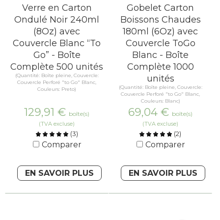
Verre en Carton
Gobelet Carton
Ondulé Noir 240ml
Boissons Chaudes
(8Oz) avec
180ml (6Oz) avec
Couvercle Blanc “To
Couvercle ToGo
Go” - Boîte
Blanc - Boîte
Complète 500 unités
Complète 1000
(Quantité: Boîte pleine, Couvercle:
unités
Couvercle Perforé "to Go" Blanc,
(Quantité: Boîte pleine, Couvercle:
Couleurs: Preto)
Couvercle Perforé "to Go" Blanc,
Couleurs: Blanc)
129,91
€
69,04
€
boîte(s)
boîte(s)
(TVA excluse)
(TVA excluse)
(
3
)
(
2
)
Comparer
Comparer
EN SAVOIR PLUS
EN SAVOIR PLUS