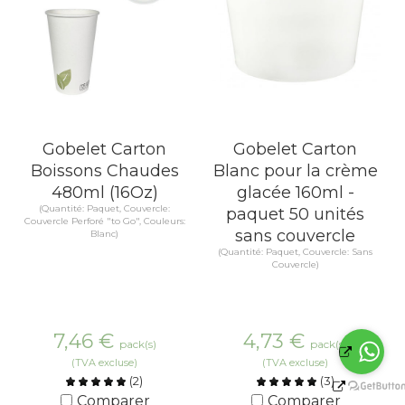
Gobelet Carton
Gobelet Carton
Boissons Chaudes
Blanc pour la crème
480ml (16Oz)
glacée 160ml -
(Quantité: Paquet, Couvercle:
paquet 50 unités
Couvercle Perforé "to Go", Couleurs:
sans couvercle
Blanc)
(Quantité: Paquet, Couvercle: Sans
Couvercle)
7,46
€
4,73
€
pack(s)
pack(s)
(TVA excluse)
(TVA excluse)
(
2
)
(
3
)
Comparer
Comparer