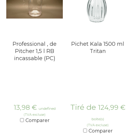
Professional , de
Pichet Kala 1500 ml
Pitcher 1,5 l RB
Tritan
incassable (PC)
Tiré de
13,98
€
124,99
€
undefined
(TVA excluse)
boîte(s)
Comparer
(TVA excluse)
Comparer