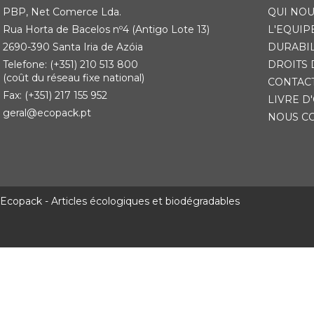
PBP, Net Comerce Lda.
QUI NO
Rua Horta de Bacelos nº4 (Antigo Lote 13)
L'EQUIP
2690-390 Santa Iria de Azóia
DURABIL
Telefone: (+351) 210 513 800
DROITS 
(coût du réseau fixe national)
CONTAC
Fax: (+351) 217 155 952
LIVRE D
geral@ecopack.pt
NOUS C
Ecopack - Articles écologiques et biodégradables