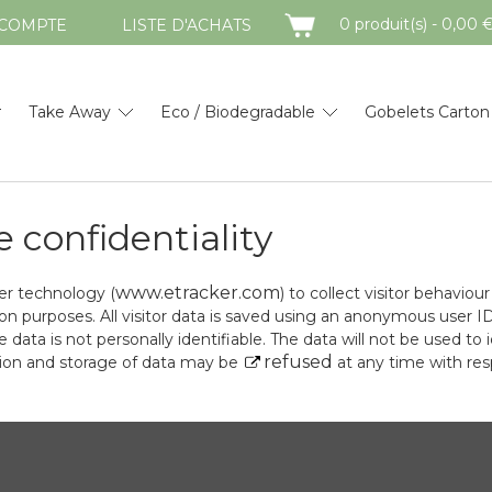
PANIER
0 produit(s) - 0,00 
COMPTE
LISTE D'ACHATS
Take Away
Eco / Biodegradable
Gobelets Carton
e confidentiality
www.etracker.com
er technology (
) to collect visitor behavio
n purposes. All visitor data is saved using an anonymous user I
e data is not personally identifiable. The data will not be used to
refused
ction and storage of data may be
at any time with res