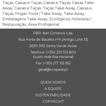
,
,
,
Taças
Caixas e Taças
Caixas e Taças
Caixas Take
,
,
,
Away
Caixas e Taças
Taças Take Away
Caixas e
,
,
,
Taças
Finger Food / Take Away
Take Away
,
,
Embalagens Take Away
Ecológicos
Hotelaria /
,
Restauração
Área Profissional
PBP, Net Comerce Lda.
Rua Horta de Bacelos nº4 (Antigo Lote 13)
2690-390 Santa Iria de Azóia
Telefone:
(+351) 21
0 513 800
(custo rede fixa nacional)
Fax: (+351) 217 155 952
geral@ecopack.pt
QUEM SOMOS
A EQUIPE
SUSTENTABILIDADE
COPYRIGHT