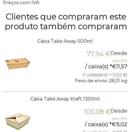
Preços com IVA
Clientes que compraram este
produto também compraram
Caixa Take Away 500ml
77,94
€
Desde
(sem IVA)
/ caixa(s) *
€
11,57
(1 unidade(s) = 0,02 €)
Peso de envio: 28,31 kg
Caixa Take Away Kraft 1350ml
105,08
€
Desde
(sem IVA)
/ caixa(s) *
€
9,02