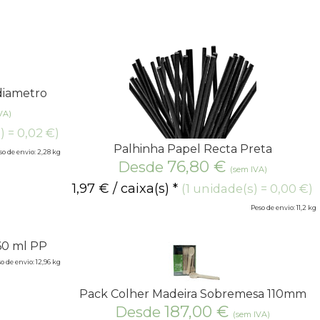
diametro
VA)
) = 0,02 €)
Palhinha Papel Recta Preta
so de envio: 2,28 kg
76,80
€
Desde
(sem IVA)
1,97
€
/ caixa(s) *
(1 unidade(s) = 0,00 €)
Peso de envio: 11,2 kg
60 ml PP
o de envio: 12,96 kg
Pack Colher Madeira Sobremesa 110mm
187,00
€
Desde
(sem IVA)