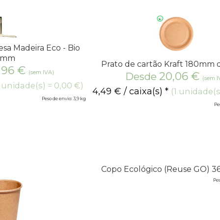
sa Madeira Eco - Bio
5mm
Prato de cartão Kraft 180mm 
,96
€
(sem IVA)
20,06
€
Desde
(sem I
1 unidade(s) = 0,00 €)
4,49
€
/ caixa(s) *
(1 unidade(s
Peso de envio: 3,9 kg
Pe
Copo Ecológico (Reuse GO) 3
Pes