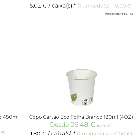
5,02
€
/ caixa(s) *
(1 unidade(s) = 0,00 €)
Peso de envio: 14,4 kg
o 480ml
Copo Cartão Eco Folha Branco 120ml (4OZ)
26,48
€
Desde
(sem IVA)
IVA)
1,80
€
/ caixa(s) *
(1 unidade(s) = 0,00 €)