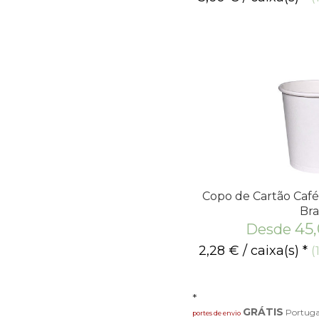
Copo de Cartão Café
Br
45
Desde
2,28
€
/ caixa(s) *
(
*
GRÁTIS
Portuga
portes de envio