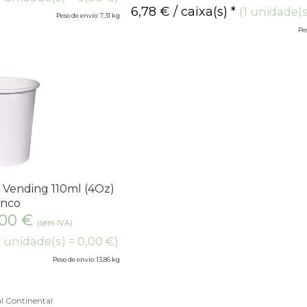
6,78
€
/ caixa(s) *
(1 unidade(s
Peso de envio: 7,31 kg
Pes
 Vending 110ml (4Oz)
anco
,00
€
(sem IVA)
1 unidade(s) = 0,00 €)
Peso de envio: 13,86 kg
l Continental