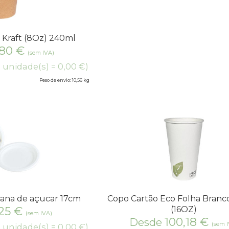
 Kraft (8Oz) 240ml
,80
€
(sem IVA)
1 unidade(s) = 0,00 €)
Peso de envio: 10,56 kg
Cana de açucar 17cm
Copo Cartão Eco Folha Branc
,25
€
(16OZ)
(sem IVA)
100,18
€
Desde
(sem 
1 unidade(s) = 0,00 €)