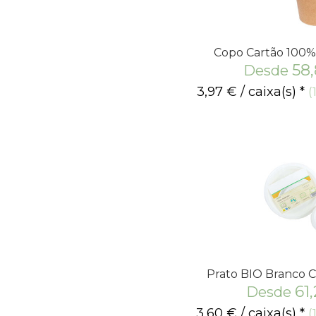
Copo Cartão 100%
58
Desde
3,97
€
/ caixa(s) *
(
Prato BIO Branco 
61
Desde
3,60
€
/ caixa(s) *
(