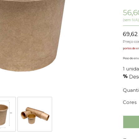
56,
(sem IVA)
69,62
Preço c
portes de e
Peso de env
1 unida
Des
Quant
Cores