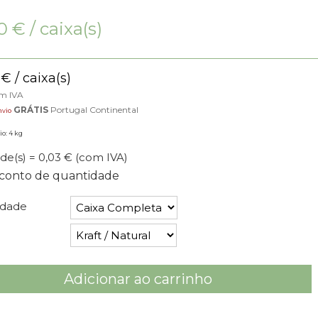
60
€
/ caixa(s)
€
/ caixa(s)
om IVA
GRÁTIS
Portugal Continental
nvio
io: 4 kg
de(s) = 0,03 €
(com IVA)
conto de quantidade
idade
Adicionar ao carrinho