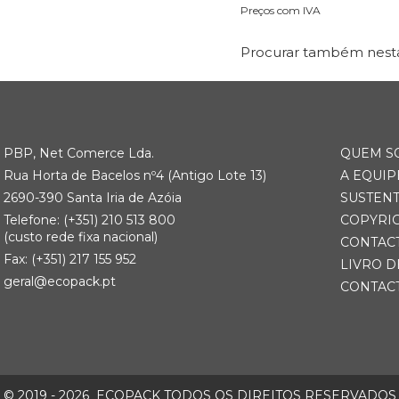
Preços com IVA
Procurar também nesta
PBP, Net Comerce Lda.
QUEM S
Rua Horta de Bacelos nº4 (Antigo Lote 13)
A EQUIP
2690-390 Santa Iria de Azóia
SUSTEN
Telefone:
(+351) 21
0 513 800
COPYRI
(custo rede fixa nacional)
CONTAC
Fax: (+351) 217 155 952
LIVRO D
geral@ecopack.pt
CONTAC
© 2019 - 2026
ECOPACK TODOS OS DIREITOS RESERVADOS