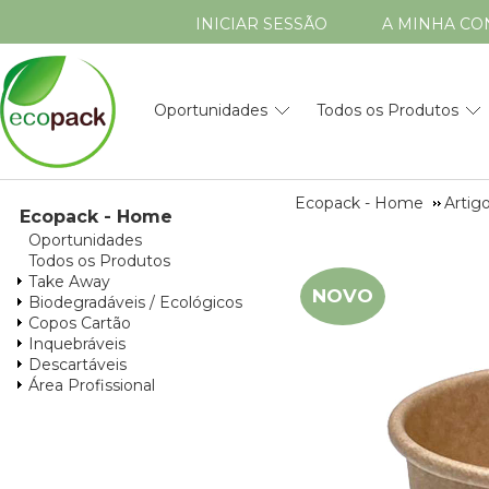
INICIAR SESSÃO
A MINHA CO
Oportunidades
Todos os Produtos
Ecopack - Home
Artig
Ecopack - Home
Oportunidades
Todos os Produtos
Take Away
NOVO
Biodegradáveis / Ecológicos
Copos Cartão
Inquebráveis
Descartáveis
Área Profissional