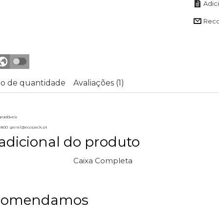
Rec
o de quantidade
Avaliações (1)
gradáveis
3 800 geral@ecopack.pt
adicional do produto
Caixa Completa
comendamos