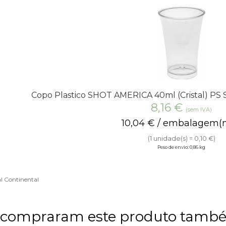
Copo Plastico SHOT AMERICA 40ml (Cristal) PS
8,16
€
(sem IVA)
10,04
€
/ embalagem(n
(1 unidade(s) = 0,10 €)
Peso de envio: 0,86 kg
l Continental
e compraram este produto tam