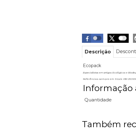
Descont
Descrição
Ecopack
Especialistas em artigos Ecológicos e Biode
Referências sempre em Stock +351 210 51
Informação 
Quantidade
Também re