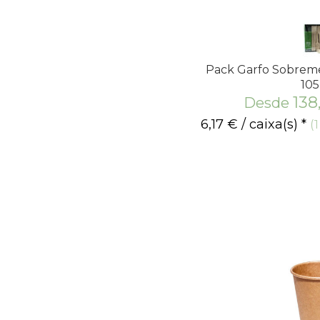
Pack Garfo Sobreme
10
138
Desde
6,17
€
/ caixa(s) *
(