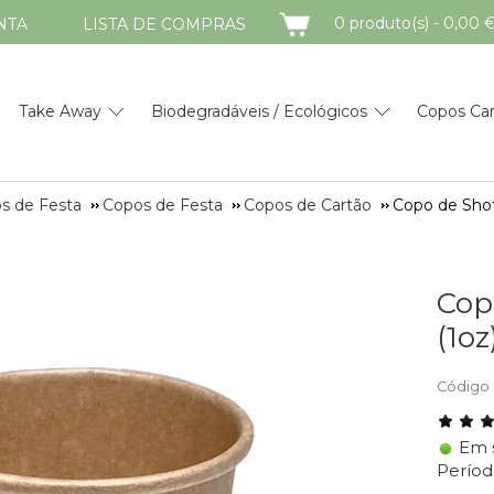
CARRINHO
0 produto(s) - 0,00 
NTA
LISTA DE COMPRAS
Take Away
Biodegradáveis / Ecológicos
Copos Ca
os de Festa
Copos de Festa
Copos de Cartão
Copo de Shot
Cop
(1o
Código 
Em 
Períod