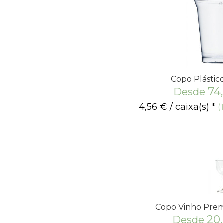
Copo Plásti
74
Desde
4,56
€
/ caixa(s) *
(
Copo Vinho Pre
20
Desde