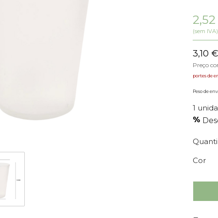
2,5
(sem IVA)
3,10
Preço c
portes de e
Peso de envi
1 unida
Des
Quant
Cor