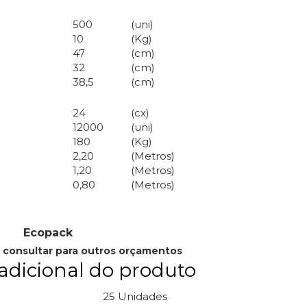
500
(uni)
10
(Kg)
47
(cm)
32
(cm)
38,5
(cm)
24
(cx)
12000
(uni)
180
(Kg)
2,20
(Metros)
1,20
(Metros)
0,80
(Metros)
Ecopack
 consultar para outros orçamentos
adicional do produto
25 Unidades