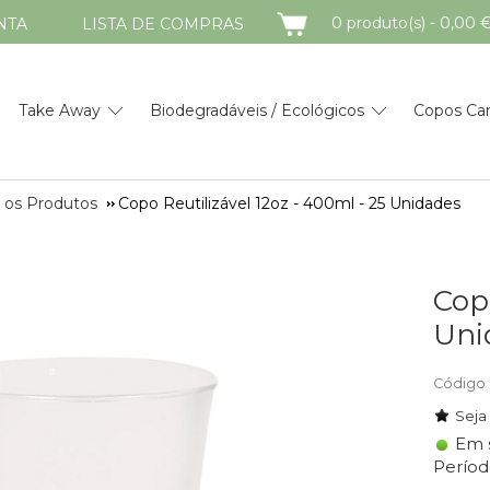
CARRINHO
0 produto(s) - 0,00 
NTA
LISTA DE COMPRAS
Take Away
Biodegradáveis / Ecológicos
Copos Ca
 os Produtos
Copo Reutilizável 12oz - 400ml - 25 Unidades
Copo
Uni
Código 
Seja
Em 
Períod