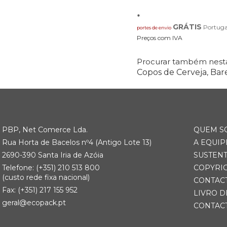
*
GRÁTIS
Portuga
portes de envio
Preços com IVA
Procurar também nesta
Copos de Cerveja
,
Bare
PBP, Net Comerce Lda.
QUEM S
Rua Horta de Bacelos nº4 (Antigo Lote 13)
A EQUIP
2690-390 Santa Iria de Azóia
SUSTEN
Telefone:
(+351) 21
0 513 800
COPYRI
(custo rede fixa nacional)
CONTAC
Fax: (+351) 217 155 952
LIVRO D
geral@ecopack.pt
CONTAC