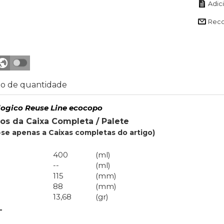
Rec
o de quantidade
logico Reuse Line ecocopo
os da Caixa Completa / Palete
se apenas a Caixas completas do artigo)
400
(ml)
--
(ml)
115
(mm)
88
(mm)
13,68
(gr)
L