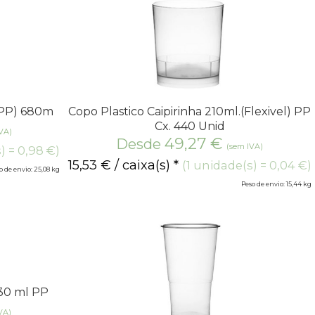
(PP) 680m
Copo Plastico Caipirinha 210ml.(Flexivel) PP
Cx. 440 Unid
VA)
49,27
€
Desde
(sem IVA)
) = 0,98 €)
15,53
€
/ caixa(s) *
(1 unidade(s) = 0,04 €)
o de envio: 25,08 kg
Peso de envio: 15,44 kg
330 ml PP
VA)