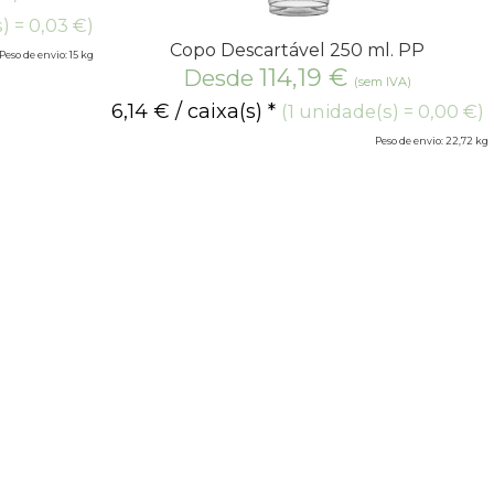
) = 0,03 €)
Copo Descartável 250 ml. PP
Peso de envio: 15 kg
114,19
€
Desde
(sem IVA)
6,14
€
/ caixa(s) *
(1 unidade(s) = 0,00 €)
Peso de envio: 22,72 kg