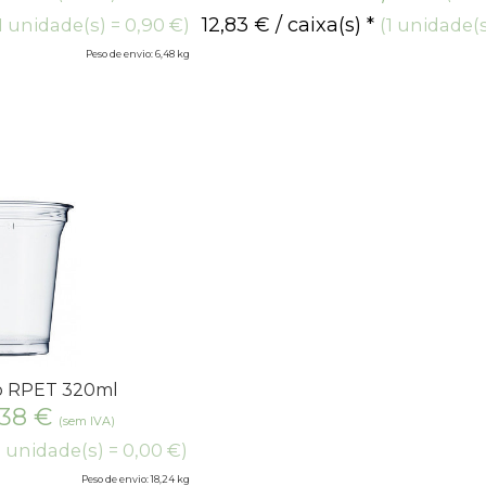
12,83
€
/ caixa(s) *
1 unidade(s) = 0,90 €)
(1 unidade(s
Peso de envio: 6,48 kg
co RPET 320ml
,38
€
(sem IVA)
1 unidade(s) = 0,00 €)
Peso de envio: 18,24 kg