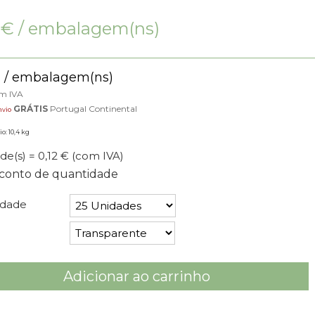
2
€
/ embalagem(ns)
€
/ embalagem(ns)
om IVA
GRÁTIS
Portugal Continental
nvio
o: 10,4 kg
de(s) = 0,12 €
(com IVA)
conto de quantidade
idade
Adicionar ao carrinho