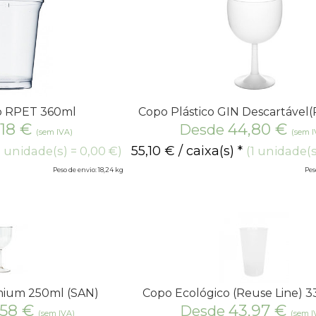
co RPET 360ml
Copo Plástico GIN Descartável
,18
€
44,80
€
Desde
(sem IVA)
(sem I
55,10
€
/ caixa(s) *
1 unidade(s) = 0,00 €)
(1 unidade(s
Peso de envio: 18,24 kg
Pes
mium 250ml (SAN)
Copo Ecológico (Reuse Line) 
,58
€
43,97
€
Desde
(sem IVA)
(sem I