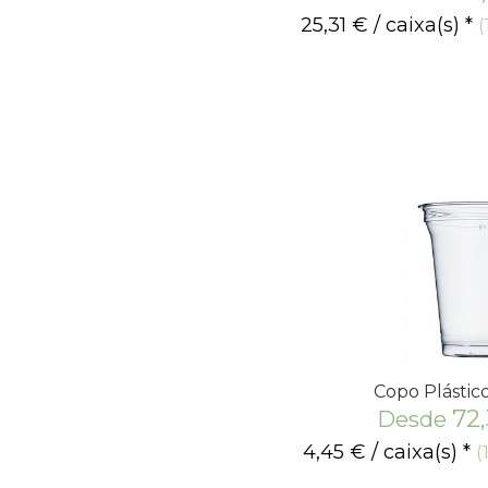
25,31
€
/ caixa(s) *
(
Copo Plásti
72
Desde
4,45
€
/ caixa(s) *
(