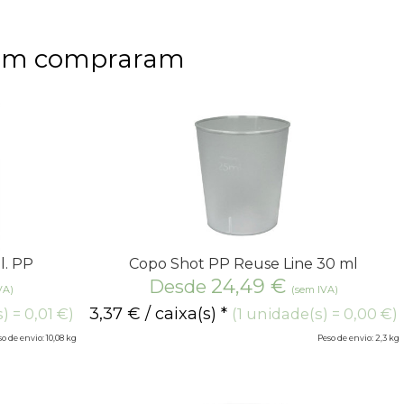
bém compraram
l. PP
Copo Shot PP Reuse Line 30 ml
24,49
€
Desde
VA)
(sem IVA)
3,37
€
/ caixa(s) *
) = 0,01 €)
(1 unidade(s) = 0,00 €)
o de envio: 10,08 kg
Peso de envio: 2,3 kg