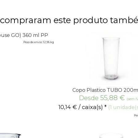
e compraram este produto tam
euse GO) 360 ml PP
Peso de envio: 12,96 kg
Copo Plastico TUBO 200m
55,88
€
Desde
(sem I
10,14
€
/ caixa(s) *
(1 unidade(s
Pes