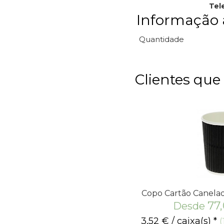
Tel
Informação 
Quantidade
Clientes qu
Copo Cartão Canela
77
Desde
3,52
€
/ caixa(s) *
(