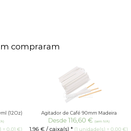
bém compraram
0ml (12Oz)
Agitador de Café 90mm Madeira
116,60
€
Desde
VA)
(sem IVA)
1,96
€
/ caixa(s) *
 = 0,01 €)
(1 unidade(s) = 0,00 €)