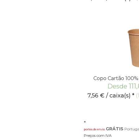
Copo Cartão 100% 
111
Desde
7,56
€
/ caixa(s) *
(
*
GRÁTIS
Portuga
portes de envio
Preços com IVA