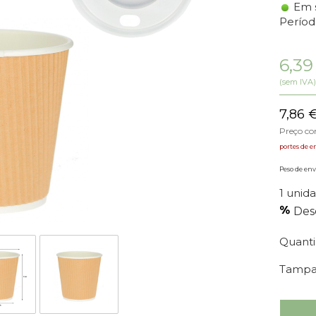
Em 
Períod
6,3
(sem IVA)
7,86
Preço c
portes de e
Peso de env
1 unida
Des
Quant
Tampa