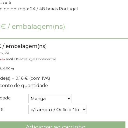
stock
o de entrega: 24 / 48 horas Portugal
9
€
/ embalagem(ns)
€
/ embalagem(ns)
om IVA
GRÁTIS
Portugal Continental
nvio
io: 0,400 kg
de(s) = 0,16 €
(com IVA)
conto de quantidade
idade
s
Adicionar ao carrinho