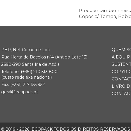
Procurar também nesta
Copos c/ Tampa
,
Bebi
PBP, Net Comerce Lda.
QUEM S
Rua Horta de Bacelos nº4 (Antigo Lote 13)
A EQUIP
2690-390 Santa Iria de Azóia
SUSTEN
Telefone:
(+351) 21
0 513 800
COPYRI
(custo rede fixa nacional)
CONTAC
Fax: (+351) 217 155 952
LIVRO D
geral@ecopack.pt
CONTAC
© 2019 - 2026
ECOPACK TODOS OS DIREITOS RESERVADOS