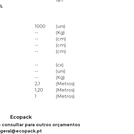
L
1000
(uni)
--
(Kg)
--
(cm)
--
(cm)
--
(cm)
--
(cx)
--
(uni)
--
(Kg)
2,1
(Metros)
1,20
(Metros)
1
(Metros)
Ecopack
s consultar para outros orçamentos
geral@ecopack.pt