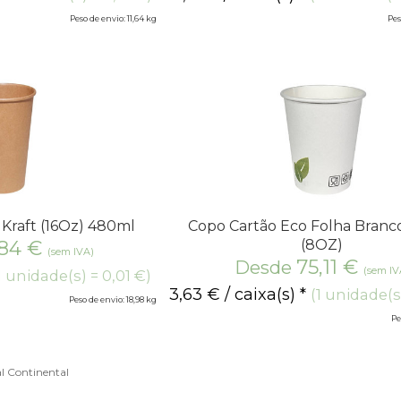
Peso de envio: 11,64 kg
Pes
Kraft (16Oz) 480ml
Copo Cartão Eco Folha Branc
,84
€
(8OZ)
(sem IVA)
75,11
€
Desde
(sem IV
1 unidade(s) = 0,01 €)
3,63
€
/ caixa(s) *
(1 unidade(s
Peso de envio: 18,98 kg
Pe
l Continental