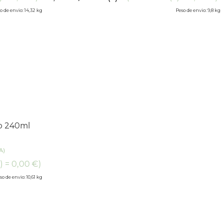
o de envio: 14,32 kg
Peso de envio: 9,8 kg
o 240ml
A)
) = 0,00 €)
so de envio: 10,61 kg