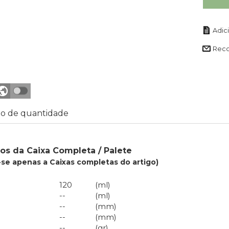
Rec
o de quantidade
os da Caixa Completa / Palete
se apenas a Caixas completas do artigo)
120
(ml)
--
(ml)
--
(mm)
--
(mm)
--
(gr)