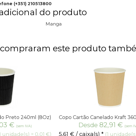
efone (+351) 210513800
adicional do produto
Manga
e compraram este produto tam
do Preto 240ml (8Oz)
Copo Cartão Canelado Kraft 36
,03
€
82,91
€
Desde
(sem IVA)
(sem I
5,61
€
/ caixa(s) *
1 unidade(s) = 0,01 €)
(1 unidade(s)