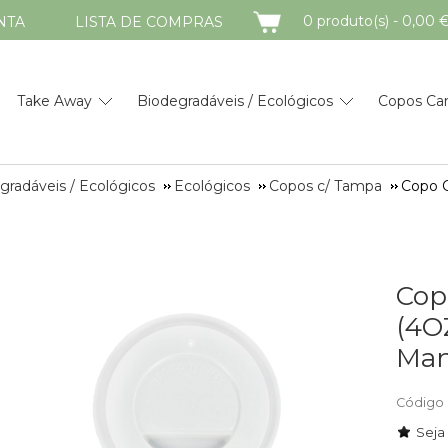
CARRINHO
0 produto(s) - 0,00 
NTA
LISTA DE COMPRAS
Take Away
Biodegradáveis / Ecológicos
Copos Ca
gradáveis / Ecológicos
Ecológicos
Copos c/ Tampa
Copo C
Cop
(4O
Man
Código 
Seja