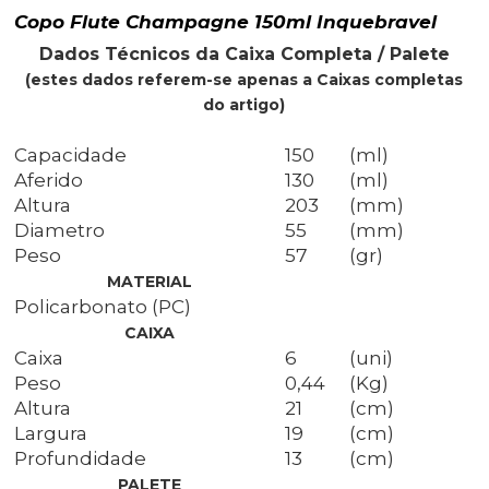
Copo Flute Champagne 150ml Inquebravel
Dados Técnicos da Caixa Completa / Palete
(estes dados referem-se apenas a Caixas completas
do artigo)
Capacidade
150
(ml)
Aferido
130
(ml)
Altura
203
(mm)
Diametro
55
(mm)
Peso
57
(gr)
MATERIAL
Policarbonato (PC)
CAIXA
Caixa
6
(uni)
Peso
0,44
(Kg)
Altura
21
(cm)
Largura
19
(cm)
Profundidade
13
(cm)
PALETE