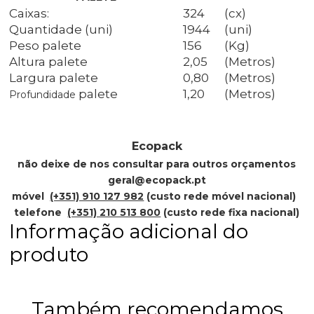
Caixas:
324
(cx)
Quantidade (uni)
1944
(uni)
Peso palete
156
(Kg)
Altura palete
2,05
(Metros)
Largura palete
0,80
(Metros)
palete
1,20
(Metros)
Profundidade
Ecopack
não deixe de nos consultar para outros orçamentos
geral@ecopack.pt
móvel
(+351) 910 127 982
(custo rede móvel nacional)
telefone
(+351) 210 513 800
(custo rede fixa nacional)
Informação adicional do
produto
Também recomendamos