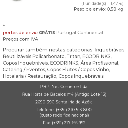
(1 unidade(s) = 1,47 €)
Peso de envio: 0,58 kg
*
portes de envio
Portugal Continental
GRÁTIS
Preços com IVA
Procurar também nestas categorias:
Inquebráveis
,
Reutilizáveis Policarbonato, Tritan, ECODRINKS
,
,
,
Copos Inquebráveis
ECODRINKS
Área Profissional
,
,
Catering / Eventos
Copos Flutes / Copos Vinho
,
Hotelaria / Restauração
Copos Inquebráveis
PBP, Net Comerce Lda.
Rua Horta de Bacelos nº4 (Antigo Lote 13)
2690-390 Santa Iria de Azóia
Telefone:
(+351) 21
0 513 800
(custo rede fixa nacional)
Fax: (+351) 217 155 952