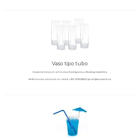
Vaso tipo tubo
Especialistas en artículos Ecológicos y Biodegradables
Referencias siempre en stock +351 210513800 geral@ecopack.pt