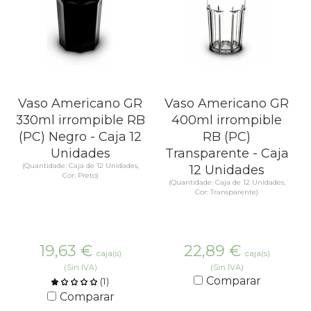
Vaso Americano GR
Vaso Americano GR
330ml irrompible RB
400ml irrompible
(PC) Negro - Caja 12
RB (PC)
Unidades
Transparente - Caja
(Quantidade: Caja de 12 Unidades,
12 Unidades
Cor: Preto)
(Quantidade: Caja de 12 Unidades,
Cor: Transparente)
19,63
€
22,89
€
caja(s)
caja(s)
(Sin IVA)
(Sin IVA)
Comparar
(
1
)
Comparar