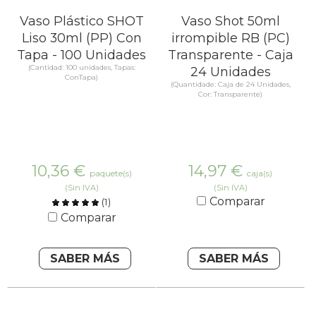
Vaso Plástico SHOT
Vaso Shot 50ml
Liso 30ml (PP) Con
irrompible RB (PC)
Tapa - 100 Unidades
Transparente - Caja
(Cantidad: 100 unidades, Tapas:
24 Unidades
ConTapa)
(Quantidade: Caja de 24 Unidades,
Cor: Transparente)
10,36
€
14,97
€
paquete(s)
caja(s)
(Sin IVA)
(Sin IVA)
Comparar
(
1
)
Comparar
SABER MÁS
SABER MÁS