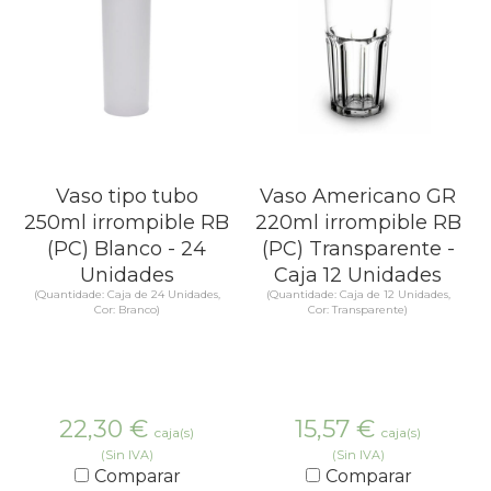
Vaso tipo tubo
Vaso Americano GR
250ml irrompible RB
220ml irrompible RB
(PC) Blanco - 24
(PC) Transparente -
Unidades
Caja 12 Unidades
(Quantidade: Caja de 24 Unidades,
(Quantidade: Caja de 12 Unidades,
Cor: Branco)
Cor: Transparente)
22,30
€
15,57
€
caja(s)
caja(s)
(Sin IVA)
(Sin IVA)
Comparar
Comparar