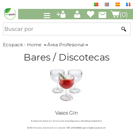
(0)
Ecopack - Home
Área Profesional
Bares / Discotecas
Vasos GIn
Especialistas en artículos Ecológicos y Biodegradables
Referencias siempre en stock +351 210513800 geral@ecopack.pt