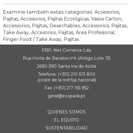
Examine también estas categorías:
,
Accesorios
,
,
,
,
Pajitas
Accesorios
Pajitas Ecológicas
Vasos Carton
,
,
,
,
,
Accessorios
Pajitas
Desechables
Accessorios
Pajitas
,
,
,
,
Take Away
Accesorios
Pajitas
Área Profesional
,
Finger Food / Take Away
Pajitas
PBP, Net Comerce Lda.
Rua Horta de Bacelos nº4 (Antigo Lote 13)
2690-390 Santa Iria de Azóia
Telefone: (+351) 210 513 800
(coste de la red fija nacional)
Fax: (+351) 217 155 952
geral@ecopack.pt
QUIENES SOMOS
EL EQUIPO
SUSTENTABILIDAD