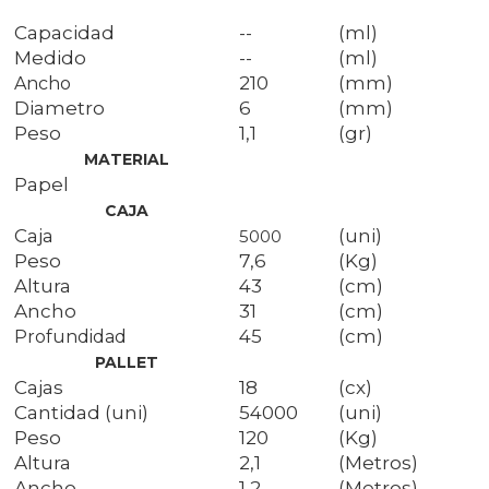
Capacidad
--
(ml)
Medido
--
(ml)
210
(mm)
Ancho
Diametro
6
(mm)
Peso
1,1
(gr)
MATERIAL
Papel
CAJA
Caja
(uni)
5000
Peso
7,6
(Kg)
Altura
43
(cm)
Ancho
31
(cm)
45
(cm)
Profundidad
PALLET
Cajas
18
(cx)
Cantidad (uni)
54000
(uni)
Peso
120
(Kg)
Altura
2,1
(Metros)
Ancho
1,2
(Metros)