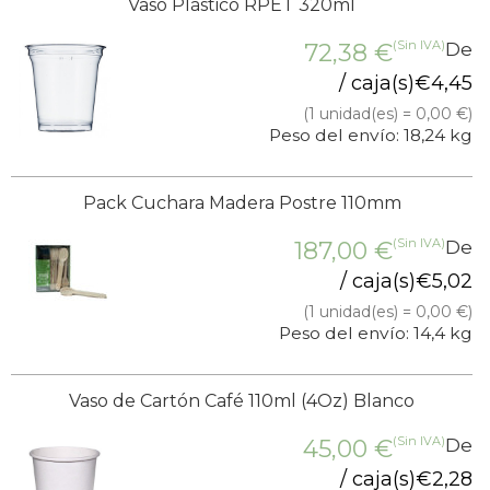
Vaso Plástico RPET 320ml
(Sin IVA)
72,38
€
De
/ caja(s)
€
4,45
(1 unidad(es) = 0,00 €)
Peso del envío: 18,24 kg
Pack Cuchara Madera Postre 110mm
(Sin IVA)
187,00
€
De
/ caja(s)
€
5,02
(1 unidad(es) = 0,00 €)
Peso del envío: 14,4 kg
Vaso de Cartón Café 110ml (4Oz) Blanco
(Sin IVA)
45,00
€
De
/ caja(s)
€
2,28