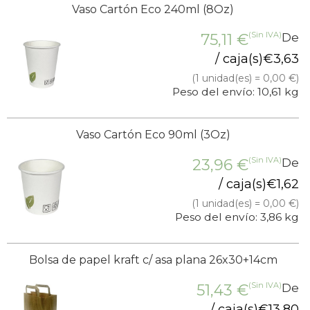
Vaso Cartón Eco 240ml (8Oz)
(Sin IVA)
75,11
€
De
/ caja(s)
€
3,63
(1 unidad(es) = 0,00 €)
Peso del envío: 10,61 kg
Vaso Cartón Eco 90ml (3Oz)
(Sin IVA)
23,96
€
De
/ caja(s)
€
1,62
(1 unidad(es) = 0,00 €)
Peso del envío: 3,86 kg
Bolsa de papel kraft c/ asa plana 26x30+14cm
(Sin IVA)
51,43
€
De
/ caja(s)
€
13,80