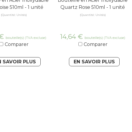
e en Acier Inoxydable
Bouteille en Acier Inoxydable
ise 510ml - 1 unité
Quartz Rose 510ml - 1 unité
(Quantité: Unités)
(Quantité: Unités)
€
14,64
€
bouteille(s)
bouteille(s)
(TVA excluse)
(TVA excluse)
Comparer
Comparer
N SAVOIR PLUS
EN SAVOIR PLUS