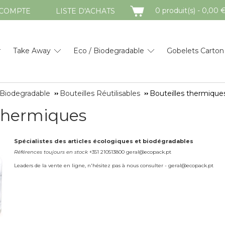
PANIER
0 produit(s) - 0,00 
COMPTE
LISTE D'ACHATS
Take Away
Eco / Biodegradable
Gobelets Carton
 Biodegradable
Bouteilles Réutilisables
Bouteilles thermique
 thermiques
Spécialistes des articles écologiques et biodégradables
Références toujours en stock
+351 210513800 geral@ecopack.pt
Leaders de la vente en ligne, n'hésitez pas à nous consulter - geral@ecopack.pt