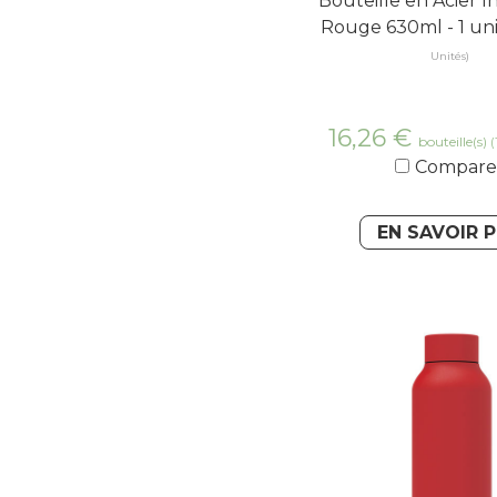
Bouteille en Acier 
Rouge 630ml - 1 un
Unités)
16,26
€
bouteille(s)
(
Compare
EN SAVOIR 