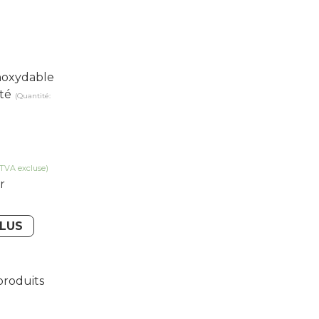
Inoxydable
té
(Quantité:
(TVA excluse)
r
PLUS
produits