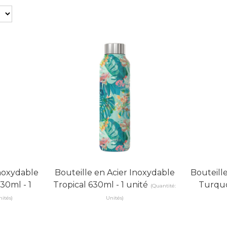
Inoxydable
Bouteille en Acier Inoxydable
Bouteill
30ml - 1
Tropical 630ml - 1 unité
Turquo
(Quantité:
nités)
Unités)