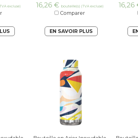
16,26
€
16,26
bouteille(s)
TVA excluse)
(TVA excluse)
r
Comparer
PLUS
EN SAVOIR PLUS
E