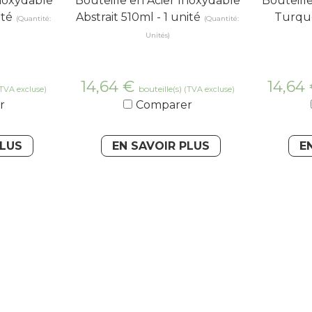
Inoxydable
Bouteille en Acier Inoxydable
Bouteill
ité
Abstrait 510ml - 1 unité
Turquo
(Quantité:
(Quantité:
Unités)
14,64
€
14,64
bouteille(s)
TVA excluse)
(TVA excluse)
r
Comparer
PLUS
EN SAVOIR PLUS
E