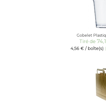
Gobelet Plast
74,
Tiré de
4,56
€
/ boîte(s)