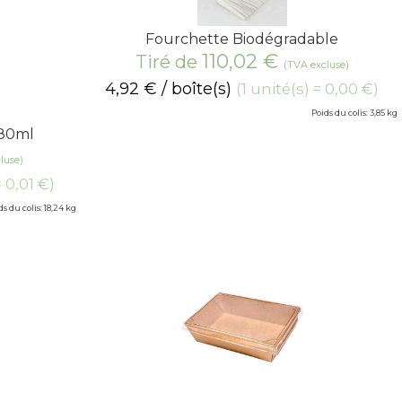
Fourchette Biodégradable
110,02
€
Tiré de
(TVA excluse)
4,92
€
/ boîte(s)
(1 unité(s) = 0,00 €)
Poids du colis: 3,85 kg
280ml
luse)
= 0,01 €)
ds du colis: 18,24 kg