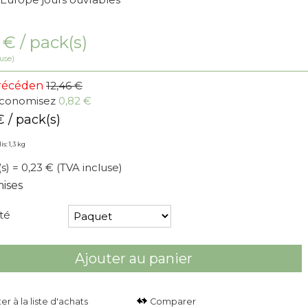
6
€
/ pack(s)
use)
Précéden
12,46 €
économisez
0,82 €
€
/ pack(s)
is: 1,3 kg
(s) = 0,23 €
(TVA incluse)
ises
té
Ajouter au panier
Comparer