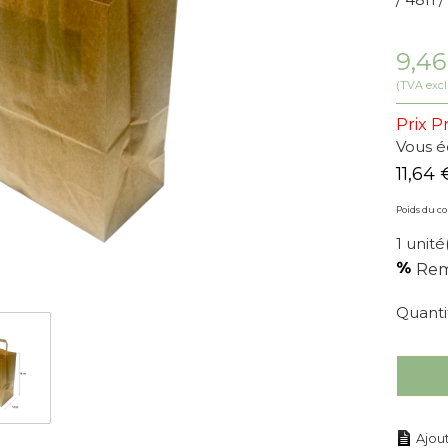
9,4
(TVA excl
Prix 
Vous 
11,64
Poids du col
1 unité
Rem
Quanti