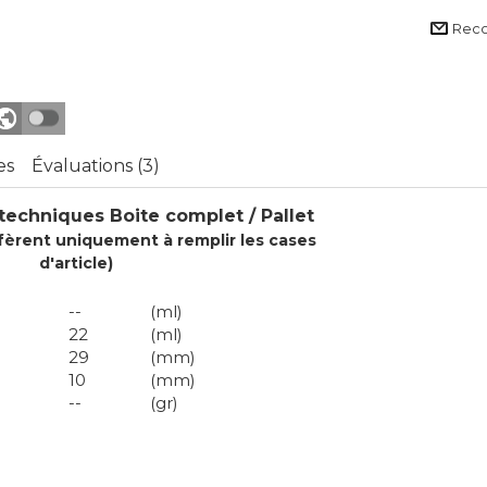
Rec
es
Évaluations (3)
techniques Boite complet / Pallet
fèrent uniquement à remplir les cases
d'article)
--
(ml)
22
(ml)
29
(mm)
10
(mm)
--
(gr)