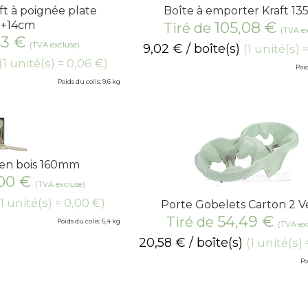
ft à poignée plate
Boîte à emporter Kraft 13
0+14cm
105,08
€
Tiré de
(TVA ex
43
€
(TVA excluse)
9,02
€
/ boîte(s)
(1 unité(s) 
(1 unité(s) = 0,06 €)
Poid
Poids du colis: 9,6 kg
 en bois 160mm
,00
€
(TVA excluse)
(1 unité(s) = 0,00 €)
Porte Gobelets Carton 2 V
54,49
€
Tiré de
Poids du colis: 6,4 kg
(TVA ex
20,58
€
/ boîte(s)
(1 unité(s)
Po