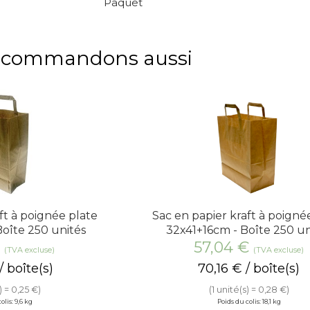
Paquet
recommandons aussi
ft à poignée plate
Sac en papier kraft à poigné
oîte 250 unités
32x41+16cm - Boîte 250 un
€
57,04
€
(TVA excluse)
(TVA excluse)
/ boîte(s)
70,16
€
/ boîte(s)
) = 0,25 €)
(1 unité(s) = 0,28 €)
olis: 9,6 kg
Poids du colis: 18,1 kg