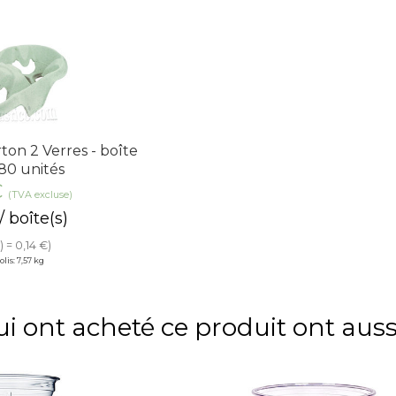
ton 2 Verres - boîte
80 unités
€
(TVA excluse)
/ boîte(s)
) = 0,14 €)
lis: 7,57 kg
qui ont acheté ce produit ont a