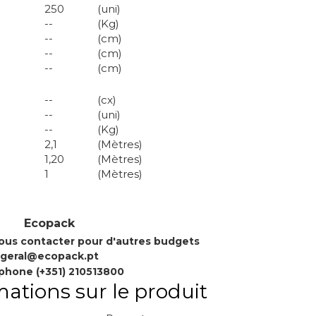
250
(uni)
--
(Kg)
--
(cm)
--
(cm)
--
(cm)
--
(cx)
--
(uni)
--
(Kg)
2,1
(Mètres)
1,20
(Mètres)
1
(Mètres)
Ecopack
nous contacter pour d'autres budgets
geral@ecopack.pt
phone (+351) 210513800
mations sur le produit