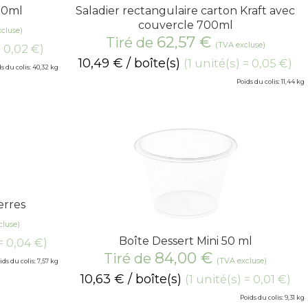
50ml
Saladier rectangulaire carton Kraft avec
couvercle 700ml
cluse)
62,57
€
Tiré de
(TVA excluse)
= 0,02 €)
10,49
€
/ boîte(s)
(1 unité(s) = 0,05 €)
s du colis: 40,32 kg
Poids du colis: 11,44 kg
erres
cluse)
Boîte Dessert Mini 50 ml
 = 0,04 €)
84,00
€
Tiré de
(TVA excluse)
ids du colis: 7,57 kg
10,63
€
/ boîte(s)
(1 unité(s) = 0,01 €)
Poids du colis: 9,31 kg