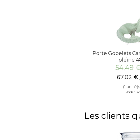
Porte Gobelets Car
pleìne 4
54,49
67,02
€
(1 unité(s
Poids du co
Les clients 