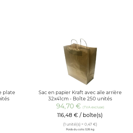
e plate
Sac en papier Kraft avec aile arrière
ités
32x41cm - Boîte 250 unités
94,70
€
(TVA excluse)
116,48
€
/ boîte(s)
(1 unité(s) = 0,47 €)
Poids du colis: 0,06 kg