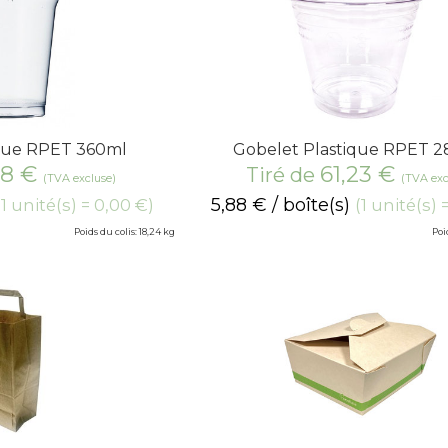
ique RPET 360ml
Gobelet Plastique RPET 
18
€
61,23
€
Tiré de
(TVA excluse)
(TVA exc
5,88
€
/ boîte(s)
(1 unité(s) = 0,00 €)
(1 unité(s) 
Poids du colis: 18,24 kg
Poi