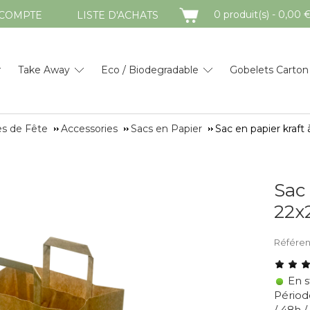
PANIER
0 produit(s) - 0,00 
COMPTE
LISTE D'ACHATS
Take Away
Eco / Biodegradable
Gobelets Carton
les de Fête
Accessories
Sacs en Papier
Sac en papier kraft
Sac 
22x
Référe
En s
Période
/ 48h 