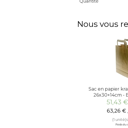
Quantité
Nous vous 
Sac en papier kra
26x30+14cm - B
51,43
63,26
€
(1 unité(s
Poids du c