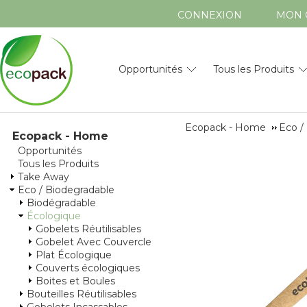
CONNEXION
MON 
Opportunités
Tous les Produits
Ecopack - Home
Eco /
Ecopack - Home
Opportunités
Tous les Produits
Take Away
Eco / Biodegradable
Biodégradable
Écologique
Gobelets Réutilisables
Gobelet Avec Couvercle
Plat Écologique
Couverts écologiques
Boites et Boules
Bouteilles Réutilisables