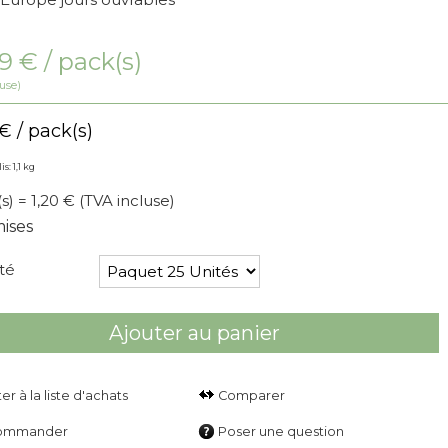
49
€
/ pack(s)
use)
€
/ pack(s)
s: 1,1 kg
(s) = 1,20 €
(TVA incluse)
ises
té
Ajouter au panier
Comparer
ommander
Poser une question