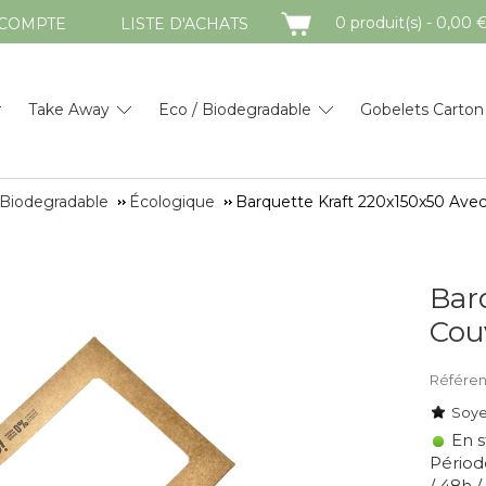
PANIER
0 produit(s) - 0,00 
COMPTE
LISTE D'ACHATS
Take Away
Eco / Biodegradable
Gobelets Carton
 Biodegradable
Écologique
Barquette Kraft 220x150x50 Avec
Bar
Cou
Référen
Soye
En s
Période
/ 48h 