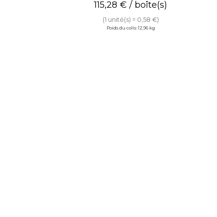
115,28
€
/ boîte(s)
(1 unité(s) = 0,58 €)
Poids du colis: 12,96 kg