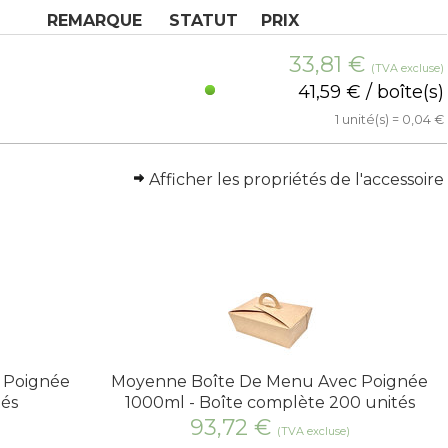
REMARQUE
STATUT
PRIX
33,81
€
(TVA excluse)
41,59 € / boîte(s)
1 unité(s) = 0,04 €
Afficher les propriétés de l'accessoire
 Poignée
Moyenne Boîte De Menu Avec Poignée
tés
1000ml - Boîte complète 200 unités
93,72
€
(TVA excluse)