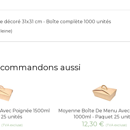
sse décoré 31x31 cm - Boîte complète 1000 unités
leine)
recommandons aussi
 Avec Poignée 1500ml
Moyenne Boîte De Menu Avec
 25 unités
1000ml - Paquet 25 uni
€
12,30
€
(TVA excluse)
(TVA excluse)