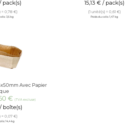
/ pack(s)
15,13
€
/ pack(s)
) = 0,78 €)
(1 unité(s) = 0,61 €)
olis: 3,6 kg
Poids du colis: 1,47 kg
85x50mm Avec Papier
lque
,60
€
(TVA excluse)
/ boîte(s)
) = 0,07 €)
lis: 14,4 kg