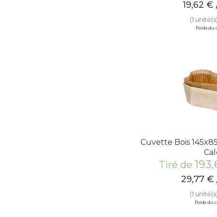
19,62
€
(1 unité(s
Poids du c
Cuvette Bois 145x
Ca
193
Tiré de
29,77
€
(1 unité(s
Poids du co