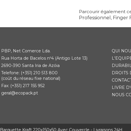
Parcourir également ce
Professionnel
,
Finger 
PBP, Net Comerce Lda.
QUI NO
Rua Horta de Bacelos nº4 (Antigo Lote 13)
L'EQUIP
2690-390 Santa Iria de Azóia
DURABIL
Telefone: (+351) 210 513 800
DROITS 
(coût du réseau fixe national)
CONTAC
Fax: (+351) 217 155 952
LIVRE D
geral@ecopack.pt
NOUS C
Barquette Kraft 220x150x50 Avec Couvercle - Livraisons 24H