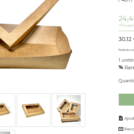
24,
(TVA excl
30,12
Poids du coli
1 unité
Rem
Quanti
Rec