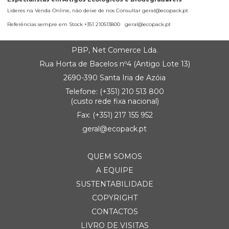
Lideres na Venda Online, não deixe de nos Consultar geral@ecopack.pt
Referências sempre em Stock +351 210513800 geral@ecopack.pt
PBP, Net Comerce Lda.
Rua Horta de Bacelos nº4 (Antigo Lote 13)
2690-390 Santa Iria de Azóia
Telefone:
(+351) 21
0 513 800
(custo rede fixa nacional)
Fax: (+351) 217 155 952
geral@ecopack.pt
QUEM SOMOS
A EQUIPE
SUSTENTABILIDADE
COPYRIGHT
CONTACTOS
LIVRO DE VISITAS