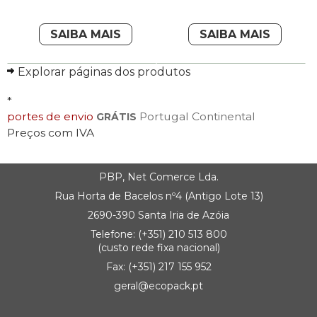
SAIBA MAIS
SAIBA MAIS
Explorar páginas dos produtos
*
portes de envio
Portugal Continental
GRÁTIS
Preços com IVA
PBP, Net Comerce Lda.
Rua Horta de Bacelos nº4 (Antigo Lote 13)
2690-390 Santa Iria de Azóia
Telefone:
(+351) 21
0 513 800
(custo rede fixa nacional)
Fax: (+351) 217 155 952
geral@ecopack.pt