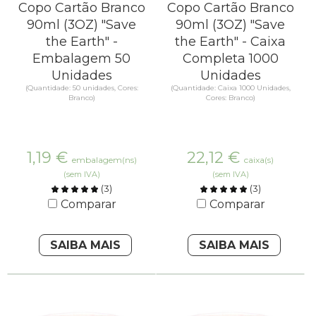
Copo Cartão Branco
Copo Cartão Branco
90ml (3OZ) "Save
90ml (3OZ) "Save
the Earth" -
the Earth" - Caixa
Embalagem 50
Completa 1000
Unidades
Unidades
(Quantidade: 50 unidades, Cores:
(Quantidade: Caixa 1000 Unidades,
Branco)
Cores: Branco)
1,19
€
22,12
€
embalagem(ns)
caixa(s)
(sem IVA)
(sem IVA)
(
3
)
(
3
)
Comparar
Comparar
SAIBA MAIS
SAIBA MAIS