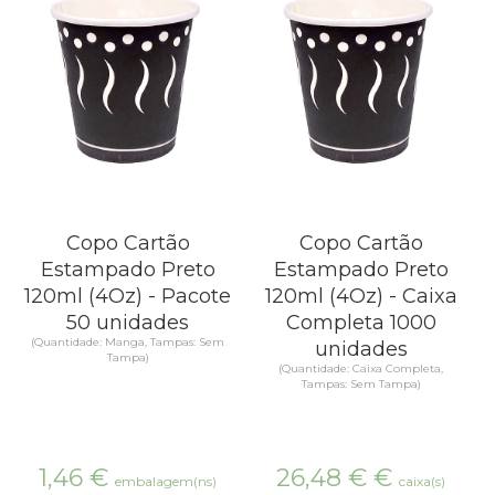
Copo Cartão
Copo Cartão
Estampado Preto
Estampado Preto
120ml (4Oz) - Pacote
120ml (4Oz) - Caixa
50 unidades
Completa 1000
(Quantidade: Manga, Tampas: Sem
unidades
Tampa)
(Quantidade: Caixa Completa,
Tampas: Sem Tampa)
1,46
€
26,48 €
€
embalagem(ns)
caixa(s)