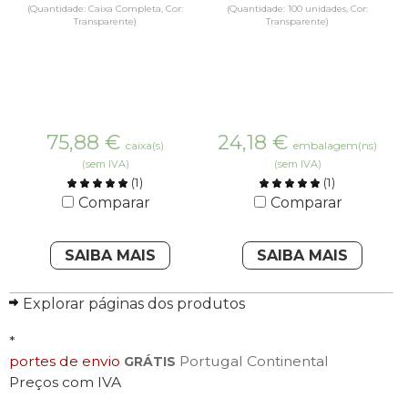
(Quantidade: Caixa Completa, Cor:
(Quantidade: 100 unidades, Cor:
Transparente)
Transparente)
75,88
€
24,18
€
caixa(s)
embalagem(ns)
(sem IVA)
(sem IVA)
(
1
)
(
1
)
Comparar
Comparar
SAIBA MAIS
SAIBA MAIS
Explorar páginas dos produtos
*
portes de envio
Portugal Continental
GRÁTIS
Preços com IVA