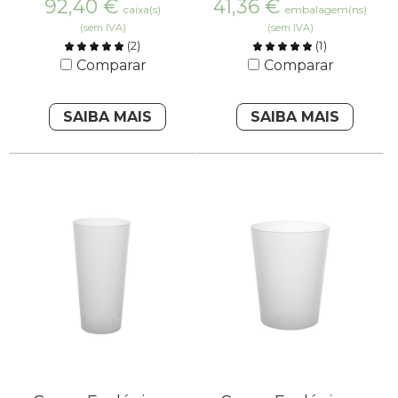
92,40
€
41,36
€
caixa(s)
embalagem(ns)
(sem IVA)
(sem IVA)
(
2
)
(
1
)
Comparar
Comparar
SAIBA MAIS
SAIBA MAIS