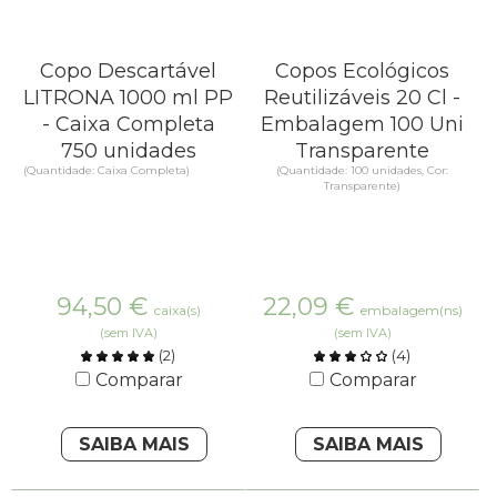
Copo Descartável
Copos Ecológicos
LITRONA 1000 ml PP
Reutilizáveis 20 Cl -
- Caixa Completa
Embalagem 100 Uni
750 unidades
Transparente
(Quantidade: Caixa Completa)
(Quantidade: 100 unidades, Cor:
Transparente)
94,50
€
22,09
€
caixa(s)
embalagem(ns)
(sem IVA)
(sem IVA)
(
2
)
(
4
)
Comparar
Comparar
SAIBA MAIS
SAIBA MAIS