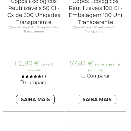
Copos Ecológicos
Copos Ecológicos
Reutilizáveis 50 Cl -
Reutilizáveis 100 Cl -
Cx de 300 Unidades
Embalagem 100 Uni
Transparente
Transparente
(Quantidade: Caixa Completa, Cor:
(Quantidade: 100 unidades, Cor:
Transparente)
Transparente)
112,80
€
57,84
€
caixa(s)
embalagem(ns)
(sem IVA)
(sem IVA)
Comparar
(
1
)
Comparar
SAIBA MAIS
SAIBA MAIS