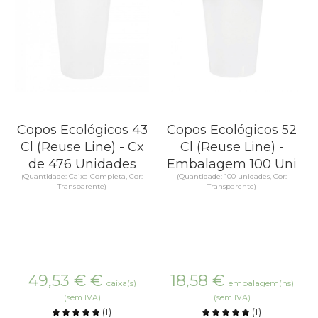
Copos Ecológicos 43
Copos Ecológicos 52
Cl (Reuse Line) - Cx
Cl (Reuse Line) -
de 476 Unidades
Embalagem 100 Uni
(Quantidade: Caixa Completa, Cor:
(Quantidade: 100 unidades, Cor:
Transparente)
Transparente)
49,53 €
€
18,58
€
caixa(s)
embalagem(ns)
(sem IVA)
(sem IVA)
(
1
)
(
1
)