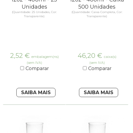
Unidades
500 Unidades
(Quantidade: 25 Unidades, Cor:
(Quantidade: Caixa Completa, Cor:
Transparente)
Transparente)
2,52
€
46,20
€
embalagem(ns)
caixa(s)
(sem IVA)
(sem IVA)
Comparar
Comparar
SAIBA MAIS
SAIBA MAIS