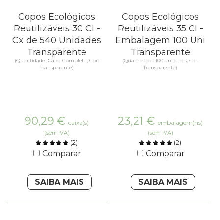
Copos Ecológicos
Copos Ecológicos
Reutilizáveis 30 Cl -
Reutilizáveis 35 Cl -
Cx de 540 Unidades
Embalagem 100 Uni
Transparente
Transparente
(Quantidade: Caixa Completa, Cor:
(Quantidade: 100 unidades, Cor:
Transparente)
Transparente)
90,29
€
23,21
€
caixa(s)
embalagem(ns)
(sem IVA)
(sem IVA)
(
2
)
(
2
)
Comparar
Comparar
SAIBA MAIS
SAIBA MAIS