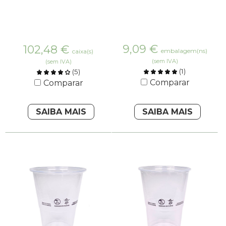
9,09
€
102,48
€
embalagem(ns)
caixa(s)
(sem IVA)
(sem IVA)
(
1
)
(
5
)
Comparar
Comparar
SAIBA MAIS
SAIBA MAIS