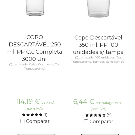
COPO
Copo Descartável
DESCARTÁVEL 250
350 ml. PP 100
ml. PP Cx. Completa
unidades s/ tampa
(Quantidade: 100 unidades, Cor:
3000 Uni.
Transparente, Tampas: Sem Tampa)
(Quantidade: Caixa Completa, Cor:
Transparente)
114,19
€
6,44
€
caixa(s)
embalagem(ns)
(sem IVA)
(sem IVA)
(
1
)
(
5
)
Comparar
Comparar