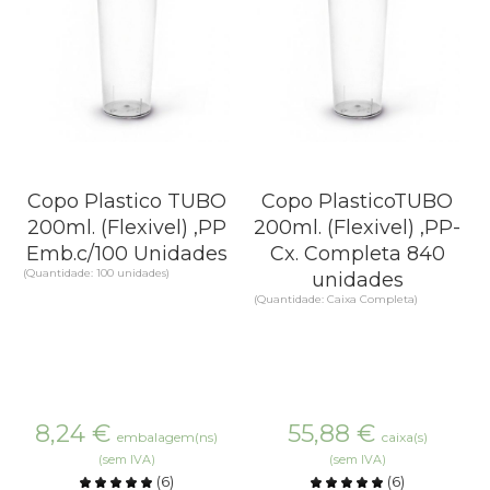
Copo Plastico TUBO
Copo PlasticoTUBO
200ml. (Flexivel) ,PP
200ml. (Flexivel) ,PP-
Emb.c/100 Unidades
Cx. Completa 840
(Quantidade: 100 unidades)
unidades
(Quantidade: Caixa Completa)
8,24
€
55,88
€
embalagem(ns)
caixa(s)
(sem IVA)
(sem IVA)
(
6
)
(
6
)