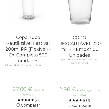
Copo Tubo
COPO
Reutilizável Festival
DESCARTÁVEL 220
200ml PP (Flexível) -
ml. PP Emb.c/100
Cx. Completa 500
Unidades
(Quantidade: 100 unidades, Cor:
unidades
Transparente)
(Quantidade: Caixa Completa)
27,60
€
2,98
€
caixa(s)
embalagem(ns)
(sem IVA)
(sem IVA)
(
7
)
(
3
)
Comparar
Comparar