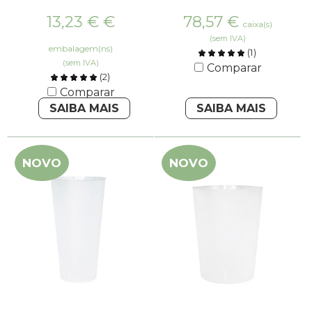
13,23 €
€
78,57
€
caixa(s)
(sem IVA)
embalagem(ns)
(
1
)
(sem IVA)
Comparar
(
2
)
Comparar
SAIBA MAIS
SAIBA MAIS
NOVO
NOVO