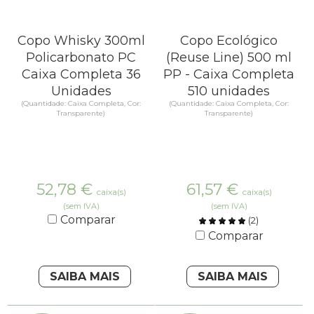
Copo Whisky 300ml
Copo Ecológico
Policarbonato PC
(Reuse Line) 500 ml
Caixa Completa 36
PP - Caixa Completa
Unidades
510 unidades
(Quantidade: Caixa Completa, Cor:
(Quantidade: Caixa Completa, Cor:
Transparente)
Transparente)
52,78
€
61,57
€
caixa(s)
caixa(s)
(sem IVA)
(sem IVA)
Comparar
(
2
)
Comparar
SAIBA MAIS
SAIBA MAIS