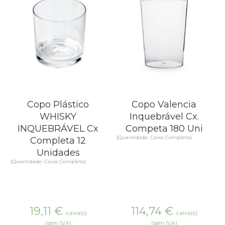
Copo Plástico
Copo Valencia
WHISKY
Inquebrável Cx.
INQUEBRÁVEL Cx
Competa 180 Uni
(Quantidade: Caixa Completa)
Completa 12
Unidades
(Quantidade: Caixa Completa)
19,11
€
114,74
€
caixa(s)
caixa(s)
(sem IVA)
(sem IVA)