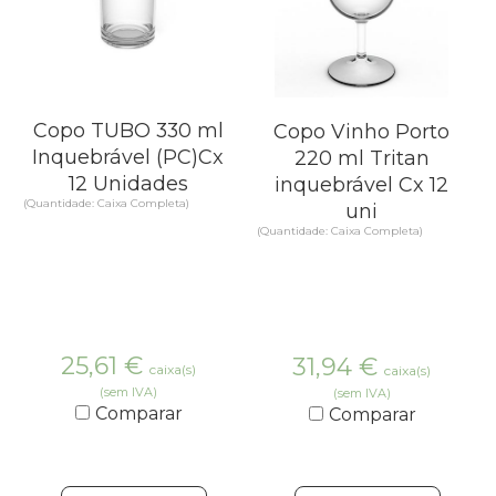
Copo TUBO 330 ml
Copo Vinho Porto
Inquebrável (PC)Cx
220 ml Tritan
12 Unidades
inquebrável Cx 12
(Quantidade: Caixa Completa)
uni
(Quantidade: Caixa Completa)
25,61
€
31,94
€
caixa(s)
caixa(s)
(sem IVA)
(sem IVA)
Comparar
Comparar