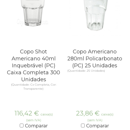
Copo Shot
Copo Americano
Americano 40ml
280ml Policarbonato
Inquebrável (PC)
(PC) 25 Unidades
(Quantidade: 25 Unidades)
Caixa Completa 300
Unidades
(Quantidade: Cx Completa, Cor:
Transparente)
116,42
€
23,86
€
caixa(s)
caixa(s)
(sem IVA)
(sem IVA)
Comparar
Comparar