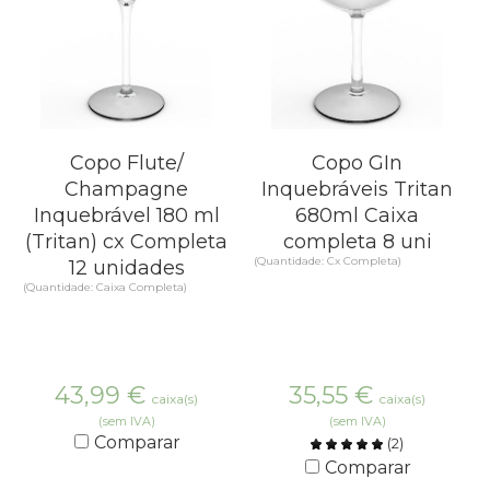
Copo Flute/
Copo GIn
Champagne
Inquebráveis Tritan
Inquebrável 180 ml
680ml Caixa
(Tritan) cx Completa
completa 8 uni
(Quantidade: Cx Completa)
12 unidades
(Quantidade: Caixa Completa)
43,99
€
35,55
€
caixa(s)
caixa(s)
(sem IVA)
(sem IVA)
Comparar
(
2
)
Comparar