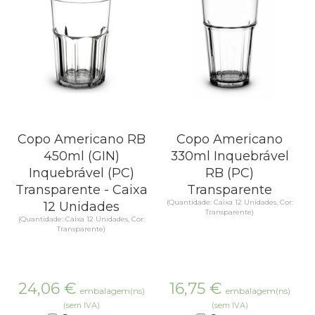
Copo Americano RB
Copo Americano
450ml (GIN)
330ml Inquebrável
Inquebrável (PC)
RB (PC)
Transparente - Caixa
Transparente
(Quantidade: Caixa 12 Unidades, Cor:
12 Unidades
Transparente)
(Quantidade: Caixa 12 Unidades, Cor:
Transparente)
24,06
€
16,75
€
embalagem(ns)
embalagem(ns)
(sem IVA)
(sem IVA)