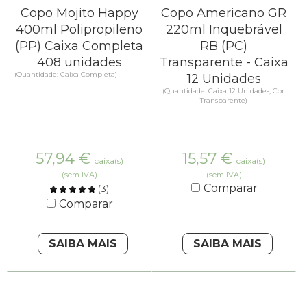
Copo Mojito Happy
Copo Americano GR
400ml Polipropileno
220ml Inquebrável
(PP) Caixa Completa
RB (PC)
408 unidades
Transparente - Caixa
(Quantidade: Caixa Completa)
12 Unidades
(Quantidade: Caixa 12 Unidades, Cor:
Transparente)
57,94
€
15,57
€
caixa(s)
caixa(s)
(sem IVA)
(sem IVA)
Comparar
(
3
)
Comparar
SAIBA MAIS
SAIBA MAIS