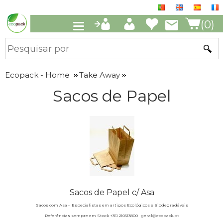
(0)
Ecopack - Home
Take Away
Sacos de Papel
Sacos de Papel c/ Asa
Sacos com Asa -
Especialistas em artigos Ecológicos e Biodegradáveis
Referências sempre em Stock +351 210513800 geral@ecopack.pt