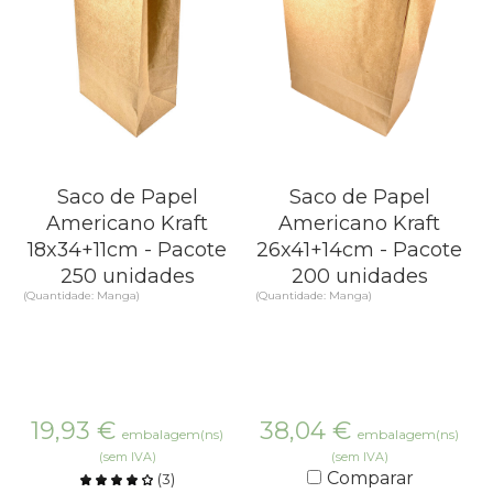
Saco de Papel
Saco de Papel
Americano Kraft
Americano Kraft
18x34+11cm - Pacote
26x41+14cm - Pacote
250 unidades
200 unidades
(Quantidade: Manga)
(Quantidade: Manga)
19,93
€
38,04
€
embalagem(ns)
embalagem(ns)
(sem IVA)
(sem IVA)
Comparar
(
3
)