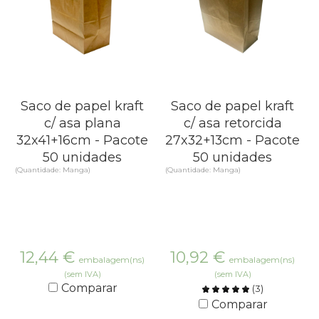
Saco de papel kraft
Saco de papel kraft
c/ asa plana
c/ asa retorcida
32x41+16cm - Pacote
27x32+13cm - Pacote
50 unidades
50 unidades
(Quantidade: Manga)
(Quantidade: Manga)
12,44
€
10,92
€
embalagem(ns)
embalagem(ns)
(sem IVA)
(sem IVA)
Comparar
(
3
)
Comparar