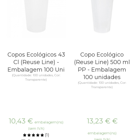
Copos Ecológicos 43
Copo Ecológico
Cl (Reuse Line) -
(Reuse Line) 500 ml
Embalagem 100 Uni
PP - Embalagem
(Quantidade: 100 unidades, Cor:
100 unidades
Transparente)
(Quantidade: 100 unidades, Cor:
Transparente)
10,43
€
13,23 €
€
embalagem(ns)
(sem IVA)
embalagem(ns)
(
1
)
(sem IVA)