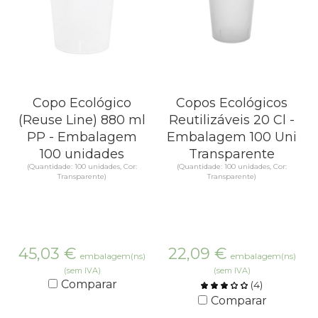
Copo Ecológico
Copos Ecológicos
(Reuse Line) 880 ml
Reutilizáveis 20 Cl -
PP - Embalagem
Embalagem 100 Uni
100 unidades
Transparente
(Quantidade: 100 unidades, Cor:
(Quantidade: 100 unidades, Cor:
Transparente)
Transparente)
45,03
€
22,09
€
embalagem(ns)
embalagem(ns)
(sem IVA)
(sem IVA)
Comparar
(
4
)
Comparar