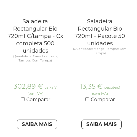
Saladeira
Saladeira
Rectangular Bio
Rectangular Bio
720ml C/tampa - Cx
720ml - Pacote 50
completa 500
unidades
(Quantidade: Manga, Tampas: Sem
unidades
Tampa)
(Quantidade: Caixa Completa,
Tampas: Com Tampa)
302,89
€
13,35
€
caixa(s)
pacote(s)
(sem IVA)
(sem IVA)
Comparar
Comparar
SAIBA MAIS
SAIBA MAIS