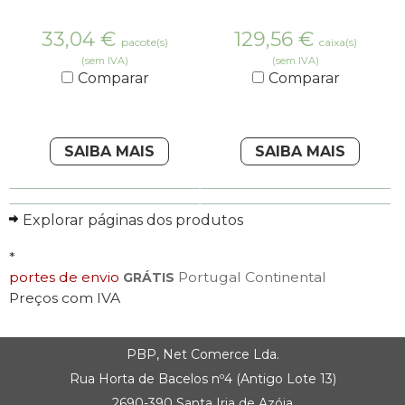
33,04
€
129,56
€
pacote(s)
caixa(s)
(sem IVA)
(sem IVA)
Comparar
Comparar
SAIBA MAIS
SAIBA MAIS
Explorar páginas dos produtos
*
portes de envio
Portugal Continental
GRÁTIS
Preços com IVA
PBP, Net Comerce Lda.
Rua Horta de Bacelos nº4 (Antigo Lote 13)
2690-390 Santa Iria de Azóia