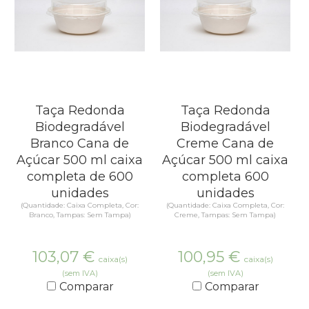
Taça Redonda
Taça Redonda
Biodegradável
Biodegradável
Branco Cana de
Creme Cana de
Açúcar 500 ml caixa
Açúcar 500 ml caixa
completa de 600
completa 600
unidades
unidades
(Quantidade: Caixa Completa, Cor:
(Quantidade: Caixa Completa, Cor:
Branco, Tampas: Sem Tampa)
Creme, Tampas: Sem Tampa)
103,07
€
100,95
€
caixa(s)
caixa(s)
(sem IVA)
(sem IVA)
Comparar
Comparar