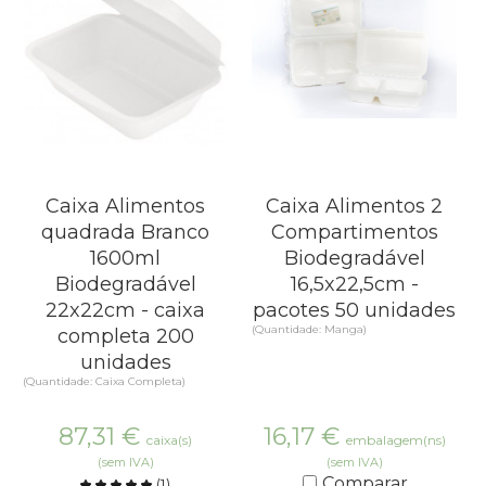
Caixa Alimentos
Caixa Alimentos 2
quadrada Branco
Compartimentos
1600ml
Biodegradável
Biodegradável
16,5x22,5cm -
22x22cm - caixa
pacotes 50 unidades
(Quantidade: Manga)
completa 200
unidades
(Quantidade: Caixa Completa)
87,31
€
16,17
€
caixa(s)
embalagem(ns)
(sem IVA)
(sem IVA)
Comparar
(
1
)