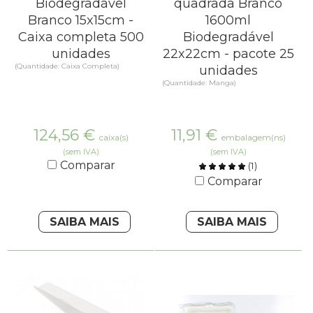
Biodegradável
quadrada Branco
Branco 15x15cm -
1600ml
Caixa completa 500
Biodegradável
unidades
22x22cm - pacote 25
(Quantidade: Caixa Completa)
unidades
(Quantidade: Manga)
124,56
€
11,91
€
caixa(s)
embalagem(ns)
(sem IVA)
(sem IVA)
Comparar
(
1
)
Comparar
SAIBA MAIS
SAIBA MAIS