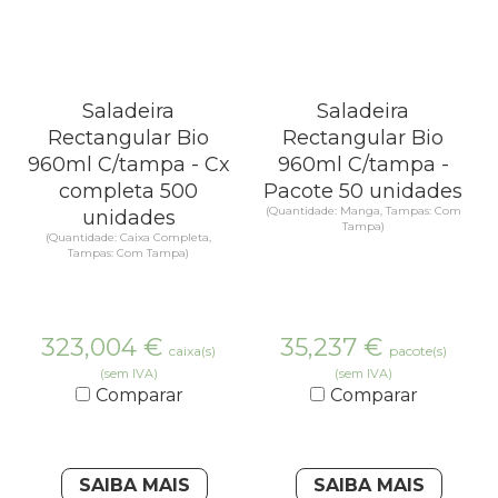
Saladeira
Saladeira
Rectangular Bio
Rectangular Bio
960ml C/tampa - Cx
960ml C/tampa -
completa 500
Pacote 50 unidades
(Quantidade: Manga, Tampas: Com
unidades
Tampa)
(Quantidade: Caixa Completa,
Tampas: Com Tampa)
323,004
€
35,237
€
caixa(s)
pacote(s)
(sem IVA)
(sem IVA)
Comparar
Comparar
SAIBA MAIS
SAIBA MAIS