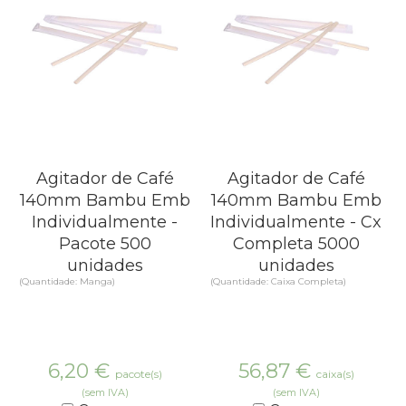
Agitador de Café
Agitador de Café
140mm Bambu Emb
140mm Bambu Emb
Individualmente -
Individualmente - Cx
Pacote 500
Completa 5000
unidades
unidades
(Quantidade: Manga)
(Quantidade: Caixa Completa)
6,20
€
56,87
€
pacote(s)
caixa(s)
(sem IVA)
(sem IVA)