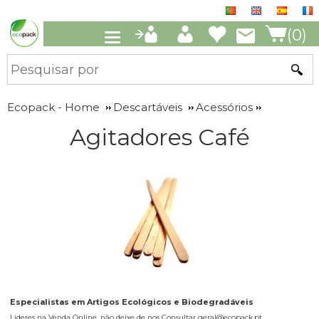
(0)
Ecopack - Home
Descartáveis
Acessórios
Agitadores Café
Especialistas em Artigos Ecológicos e Biodegradáveis
Lideres na Venda Online, não deixe de nos Consultar geral@ecopack.pt