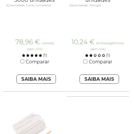
(Quantidade: Caixa Completa)
(Quantidade: Manga)
78,96
€
10,24
€
caixa(s)
embalagem(ns)
(sem IVA)
(sem IVA)
(
1
)
(
1
)
Comparar
Comparar
SAIBA MAIS
SAIBA MAIS