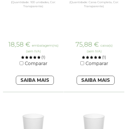
(Quantidade: 100 unidades, Cor:
(Quantidade: Caixa Completa, Cor:
Transparente)
Transparente)
18,58
€
75,88
€
embalagem(ns)
caixa(s)
(sem IVA)
(sem IVA)
(
1
)
(
1
)
Comparar
Comparar
SAIBA MAIS
SAIBA MAIS