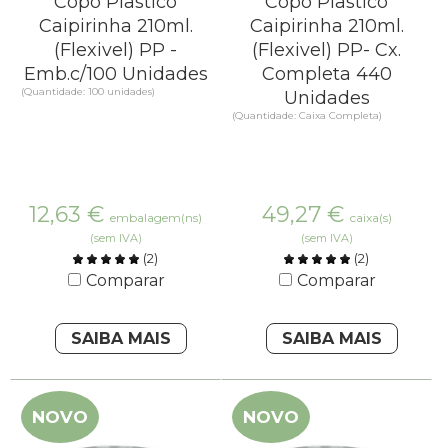
Copo Plastico
Copo Plastico
Caipirinha 210ml.
Caipirinha 210ml.
(Flexivel) PP -
(Flexivel) PP- Cx.
Emb.c/100 Unidades
Completa 440
(Quantidade: 100 unidades)
Unidades
(Quantidade: Caixa Completa)
12,63
€
49,27
€
embalagem(ns)
caixa(s)
(sem IVA)
(sem IVA)
(
2
)
(
2
)
Comparar
Comparar
SAIBA MAIS
SAIBA MAIS
NOVO
NOVO