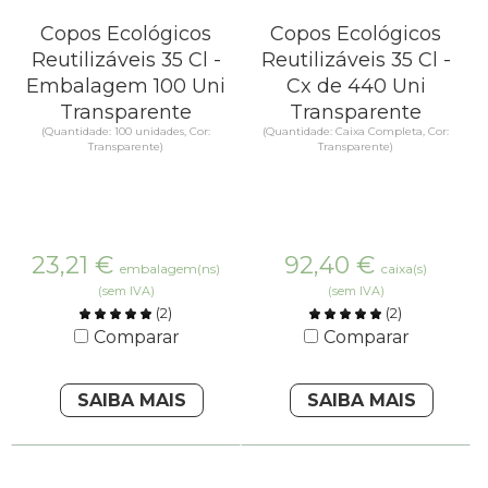
Copos Ecológicos
Copos Ecológicos
Reutilizáveis 35 Cl -
Reutilizáveis 35 Cl -
Embalagem 100 Uni
Cx de 440 Uni
Transparente
Transparente
(Quantidade: 100 unidades, Cor:
(Quantidade: Caixa Completa, Cor:
Transparente)
Transparente)
23,21
€
92,40
€
embalagem(ns)
caixa(s)
(sem IVA)
(sem IVA)
(
2
)
(
2
)
Comparar
Comparar
SAIBA MAIS
SAIBA MAIS