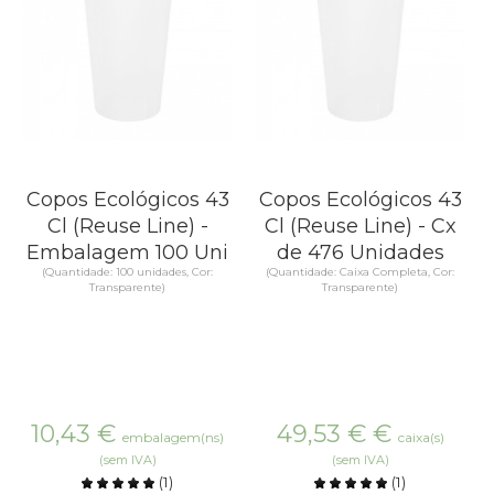
Copos Ecológicos 43
Copos Ecológicos 43
Cl (Reuse Line) -
Cl (Reuse Line) - Cx
Embalagem 100 Uni
de 476 Unidades
(Quantidade: 100 unidades, Cor:
(Quantidade: Caixa Completa, Cor:
Transparente)
Transparente)
10,43
€
49,53 €
€
embalagem(ns)
caixa(s)
(sem IVA)
(sem IVA)
(
1
)
(
1
)