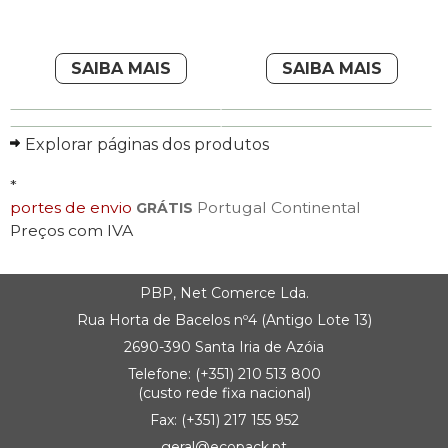
SAIBA MAIS
SAIBA MAIS
Explorar páginas dos produtos
*
portes de envio
Portugal Continental
GRÁTIS
Preços com IVA
PBP, Net Comerce Lda.
Rua Horta de Bacelos nº4 (Antigo Lote 13)
2690-390 Santa Iria de Azóia
Telefone:
(+351) 21
0 513 800
(custo rede fixa nacional)
Fax: (+351) 217 155 952
geral@ecopack.pt