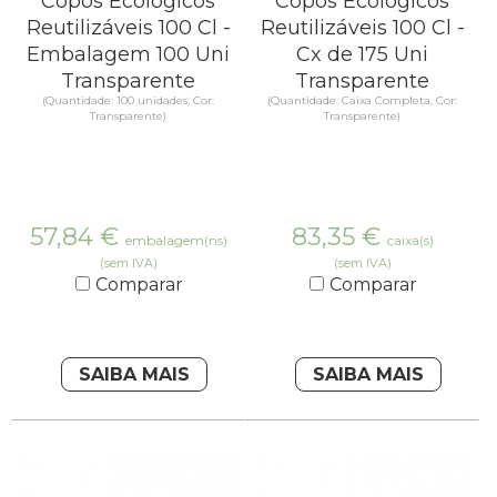
Copos Ecológicos
Copos Ecológicos
Reutilizáveis 100 Cl -
Reutilizáveis 100 Cl -
Embalagem 100 Uni
Cx de 175 Uni
Transparente
Transparente
(Quantidade: 100 unidades, Cor:
(Quantidade: Caixa Completa, Cor:
Transparente)
Transparente)
57,84
€
83,35
€
embalagem(ns)
caixa(s)
(sem IVA)
(sem IVA)
Comparar
Comparar
SAIBA MAIS
SAIBA MAIS