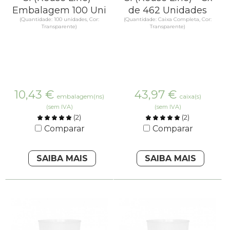
Embalagem 100 Uni
de 462 Unidades
(Quantidade: 100 unidades, Cor:
(Quantidade: Caixa Completa, Cor:
Transparente)
Transparente)
10,43
€
43,97
€
embalagem(ns)
caixa(s)
(sem IVA)
(sem IVA)
(
2
)
(
2
)
Comparar
Comparar
SAIBA MAIS
SAIBA MAIS