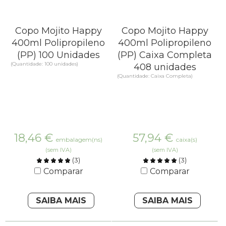
Copo Mojito Happy
Copo Mojito Happy
400ml Polipropileno
400ml Polipropileno
(PP) 100 Unidades
(PP) Caixa Completa
(Quantidade: 100 unidades)
408 unidades
(Quantidade: Caixa Completa)
18,46
€
57,94
€
embalagem(ns)
caixa(s)
(sem IVA)
(sem IVA)
(
3
)
(
3
)
Comparar
Comparar
SAIBA MAIS
SAIBA MAIS