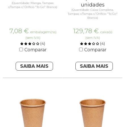
(Quantidade: Manga, Tampas:
unidades
c/Tampa c/ Orifício "To Go" Branca)
(Quantidade: Caixa Completa,
Tampas: c/Tampa c/ Orifício "To Go"
Branca)
7,08
€
129,78
€
embalagem(ns)
caixa(s)
(sem IVA)
(sem IVA)
(
4
)
(
4
)
Comparar
Comparar
SAIBA MAIS
SAIBA MAIS