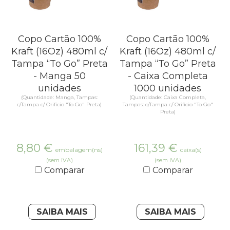
Copo Cartão 100%
Copo Cartão 100%
Kraft (16Oz) 480ml c/
Kraft (16Oz) 480ml c/
Tampa “To Go” Preta
Tampa “To Go” Preta
- Manga 50
- Caixa Completa
unidades
1000 unidades
(Quantidade: Manga, Tampas:
(Quantidade: Caixa Completa,
c/Tampa c/ Orifício "To Go" Preta)
Tampas: c/Tampa c/ Orifício "To Go"
Preta)
8,80
€
161,39
€
embalagem(ns)
caixa(s)
(sem IVA)
(sem IVA)
Comparar
Comparar
SAIBA MAIS
SAIBA MAIS