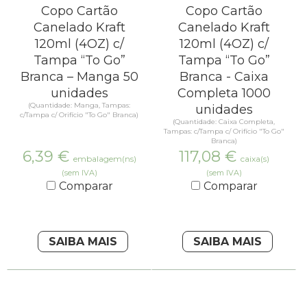
Copo Cartão
Copo Cartão
Canelado Kraft
Canelado Kraft
120ml (4OZ) c/
120ml (4OZ) c/
Tampa “To Go”
Tampa “To Go”
Branca – Manga 50
Branca - Caixa
unidades
Completa 1000
(Quantidade: Manga, Tampas:
unidades
c/Tampa c/ Orifício "To Go" Branca)
(Quantidade: Caixa Completa,
Tampas: c/Tampa c/ Orifício "To Go"
Branca)
6,39
€
117,08
€
embalagem(ns)
caixa(s)
(sem IVA)
(sem IVA)
Comparar
Comparar
SAIBA MAIS
SAIBA MAIS