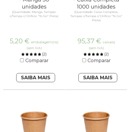
unidades
1000 unidades
(Quantidade: Manga, Tampas:
(Quantidade: Caixa Completa,
c/Tampa c/ Orifício "To Go" Preta)
Tampas: c/Tampa c/ Orifício "To Go"
Preta)
5,20
€
95,37
€
embalagem(ns)
caixa(s)
(sem IVA)
(sem IVA)
(
2
)
(
2
)
Comparar
Comparar
SAIBA MAIS
SAIBA MAIS