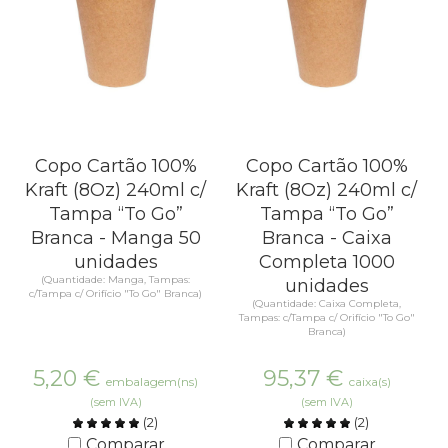
Copo Cartão 100%
Copo Cartão 100%
Kraft (8Oz) 240ml c/
Kraft (8Oz) 240ml c/
Tampa “To Go”
Tampa “To Go”
Branca - Manga 50
Branca - Caixa
unidades
Completa 1000
(Quantidade: Manga, Tampas:
unidades
c/Tampa c/ Orifício "To Go" Branca)
(Quantidade: Caixa Completa,
Tampas: c/Tampa c/ Orifício "To Go"
Branca)
5,20
€
95,37
€
embalagem(ns)
caixa(s)
(sem IVA)
(sem IVA)
(
2
)
(
2
)
Comparar
Comparar