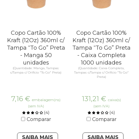
Copo Cartão 100%
Copo Cartão 100%
Kraft (12Oz) 360ml c/
Kraft (12Oz) 360ml c/
Tampa “To Go” Preta
Tampa “To Go” Preta
- Manga 50
- Caixa Completa
unidades
1000 unidades
(Quantidade: Manga, Tampas:
(Quantidade: Caixa Completa,
c/Tampa c/ Orifício "To Go" Preta)
Tampas: c/Tampa c/ Orifício "To Go"
Preta)
7,16
€
131,21
€
embalagem(ns)
caixa(s)
(sem IVA)
(sem IVA)
(
4
)
(
4
)
Comparar
Comparar
SAIBA MAIS
SAIBA MAIS