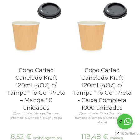
Copo Cartão
Copo Cartão
Canelado Kraft
Canelado Kraft
120ml (4OZ) c/
120ml (4OZ) c/
Tampa “To Go” Preta
Tampa “To Go” Preta
– Manga 50
- Caixa Completa
unidades
1000 unidades
(Quantidade: Manga, Tampas:
(Quantidade: Caixa Completa,
c/Tampa c/ Orifício "To Go" Preta)
Tampas: c/Tampa c/ Orifício "To Go"
Preta)
6,52
€
119,48
€
embalagem(ns)
caixa(s)