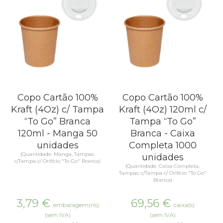
Copo Cartão 100%
Copo Cartão 100%
Kraft (4Oz) c/ Tampa
Kraft (4Oz) 120ml c/
“To Go” Branca
Tampa “To Go”
120ml - Manga 50
Branca - Caixa
unidades
Completa 1000
(Quantidade: Manga, Tampas:
unidades
c/Tampa c/ Orifício "To Go" Branca)
(Quantidade: Caixa Completa,
Tampas: c/Tampa c/ Orifício "To Go"
Branca)
3,79
€
69,56
€
embalagem(ns)
caixa(s)
(sem IVA)
(sem IVA)