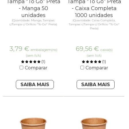
Tampa “To Go” Preta
Tampa “To Go” Preta
- Manga 50
- Caixa Completa
unidades
1000 unidades
(Quantidade: Manga, Tampas:
(Quantidade: Caixa Completa,
c/Tampa c/ Orifício "To Go" Preta)
Tampas: c/Tampa c/ Orifício "To Go"
Preta)
3,79
€
69,56
€
embalagem(ns)
caixa(s)
(sem IVA)
(sem IVA)
(
1
)
(
1
)
Comparar
Comparar
SAIBA MAIS
SAIBA MAIS