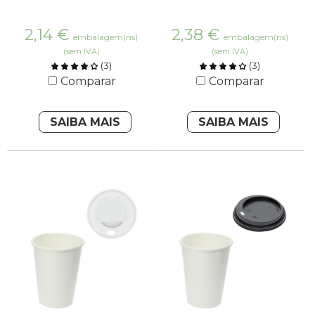
2,14
€
2,38
€
embalagem(ns)
embalagem(ns)
(sem IVA)
(sem IVA)
(
3
)
(
3
)
Comparar
Comparar
SAIBA MAIS
SAIBA MAIS