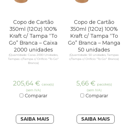
Copo de Cartão
Copo de Cartão
350ml (12Oz) 100%
350ml (12Oz) 100%
Kraft c/ Tampa “To
Kraft c/ Tampa “To
Go” Branca – Caixa
Go” Branca – Manga
2000 unidades
50 unidades
(Quantidade: Caixa 2000 Unidades,
(Quantidade: 50 unidades, Tampas:
Tampas: c/Tampa c/ Orifício "To Go"
c/Tampa c/ Orifício "To Go" Branca)
Branca)
205,64
€
5,66
€
caixa(s)
pacote(s)
(sem IVA)
(sem IVA)
Comparar
Comparar
SAIBA MAIS
SAIBA MAIS