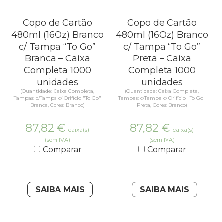
Copo de Cartão
Copo de Cartão
480ml (16Oz) Branco
480ml (16Oz) Branco
c/ Tampa “To Go”
c/ Tampa “To Go”
Branca – Caixa
Preta – Caixa
Completa 1000
Completa 1000
unidades
unidades
(Quantidade: Caixa Completa,
(Quantidade: Caixa Completa,
Tampas: c/Tampa c/ Orifício "To Go"
Tampas: c/Tampa c/ Orifício "To Go"
Branca, Cores: Branco)
Preta, Cores: Branco)
87,82
€
87,82
€
caixa(s)
caixa(s)
(sem IVA)
(sem IVA)
Comparar
Comparar
SAIBA MAIS
SAIBA MAIS