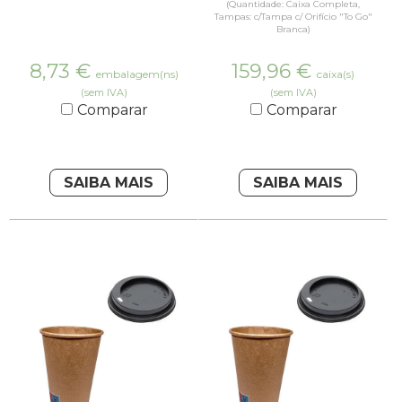
(Quantidade: Caixa Completa,
Tampas: c/Tampa c/ Orifício "To Go"
Branca)
8,73
€
159,96
€
embalagem(ns)
caixa(s)
(sem IVA)
(sem IVA)
Comparar
Comparar
SAIBA MAIS
SAIBA MAIS