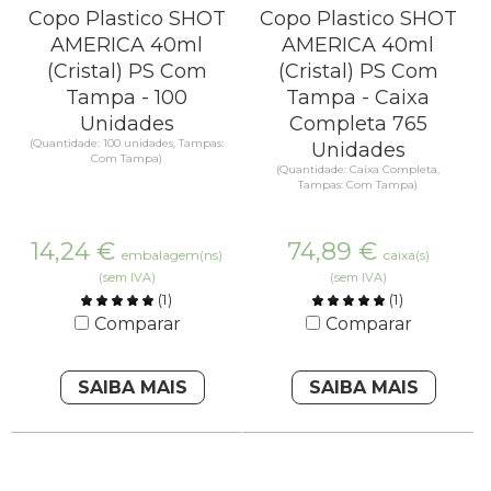
Copo Plastico SHOT
Copo Plastico SHOT
AMERICA 40ml
AMERICA 40ml
(Cristal) PS Com
(Cristal) PS Com
Tampa - 100
Tampa - Caixa
Unidades
Completa 765
(Quantidade: 100 unidades, Tampas:
Unidades
Com Tampa)
(Quantidade: Caixa Completa,
Tampas: Com Tampa)
14,24
€
74,89
€
embalagem(ns)
caixa(s)
(sem IVA)
(sem IVA)
(
1
)
(
1
)
Comparar
Comparar
SAIBA MAIS
SAIBA MAIS