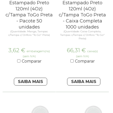
Estampado Preto
Estampado Preto
120ml (4Oz)
120ml (4Oz)
c/Tampa ToGo Preta
c/Tampa ToGo Preta
- Pacote 50
- Caixa Completa
unidades
1000 unidades
(Quantidade: Manga, Tampas:
(Quantidade: Caixa Completa,
c/Tampa c/ Orifício "To Go" Preta)
Tampas: c/Tampa c/ Orifício "To Go"
Preta)
3,62
€
66,31
€
embalagem(ns)
caixa(s)
(sem IVA)
(sem IVA)
Comparar
Comparar
SAIBA MAIS
SAIBA MAIS