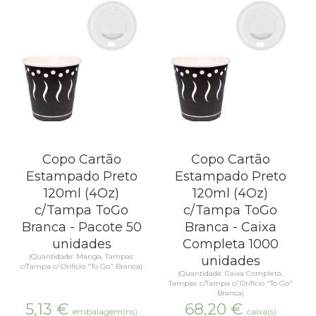
Copo Cartão
Copo Cartão
Estampado Preto
Estampado Preto
120ml (4Oz)
120ml (4Oz)
c/Tampa ToGo
c/Tampa ToGo
Branca - Pacote 50
Branca - Caixa
unidades
Completa 1000
(Quantidade: Manga, Tampas:
unidades
c/Tampa c/ Orifício "To Go" Branca)
(Quantidade: Caixa Completa,
Tampas: c/Tampa c/ Orifício "To Go"
Branca)
5,13
€
68,20
€
embalagem(ns)
caixa(s)