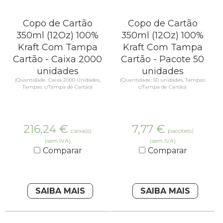
Copo de Cartão
Copo de Cartão
350ml (12Oz) 100%
350ml (12Oz) 100%
Kraft Com Tampa
Kraft Com Tampa
Cartão - Caixa 2000
Cartão - Pacote 50
unidades
unidades
(Quantidade: Caixa 2000 Unidades,
(Quantidade: 50 unidades, Tampas:
Tampas: c/Tampa de Cartão)
c/Tampa de Cartão)
216,24
€
7,77
€
caixa(s)
pacote(s)
(sem IVA)
(sem IVA)
Comparar
Comparar
SAIBA MAIS
SAIBA MAIS