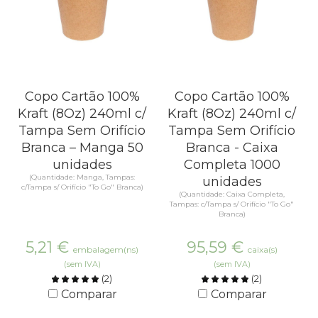
Copo Cartão 100%
Copo Cartão 100%
Kraft (8Oz) 240ml c/
Kraft (8Oz) 240ml c/
Tampa Sem Orifício
Tampa Sem Orifício
Branca – Manga 50
Branca - Caixa
unidades
Completa 1000
(Quantidade: Manga, Tampas:
unidades
c/Tampa s/ Orifício "To Go" Branca)
(Quantidade: Caixa Completa,
Tampas: c/Tampa s/ Orifício "To Go"
Branca)
5,21
€
95,59
€
embalagem(ns)
caixa(s)
(sem IVA)
(sem IVA)
(
2
)
(
2
)
Comparar
Comparar