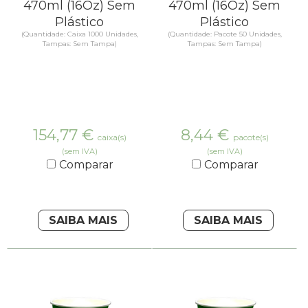
470ml (16Oz) Sem
470ml (16Oz) Sem
Plástico
Plástico
(Quantidade: Caixa 1000 Unidades,
(Quantidade: Pacote 50 Unidades,
Tampas: Sem Tampa)
Tampas: Sem Tampa)
154,77
€
8,44
€
caixa(s)
pacote(s)
(sem IVA)
(sem IVA)
Comparar
Comparar
SAIBA MAIS
SAIBA MAIS