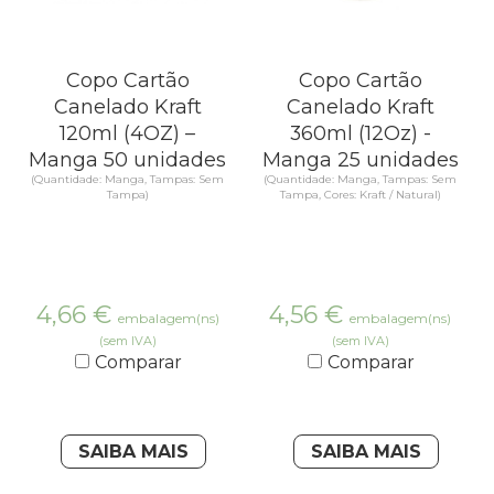
Copo Cartão
Copo Cartão
Canelado Kraft
Canelado Kraft
120ml (4OZ) –
360ml (12Oz) -
Manga 50 unidades
Manga 25 unidades
(Quantidade: Manga, Tampas: Sem
(Quantidade: Manga, Tampas: Sem
Tampa)
Tampa, Cores: Kraft / Natural)
4,66
€
4,56
€
embalagem(ns)
embalagem(ns)
(sem IVA)
(sem IVA)
Comparar
Comparar
SAIBA MAIS
SAIBA MAIS