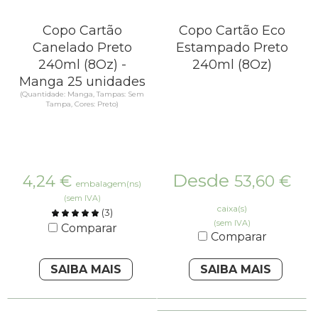
Copo Cartão
Copo Cartão Eco
Canelado Preto
Estampado Preto
240ml (8Oz) -
240ml (8Oz)
Manga 25 unidades
(Quantidade: Manga, Tampas: Sem
Tampa, Cores: Preto)
Desde
4,24
€
53,60
€
embalagem(ns)
(sem IVA)
caixa(s)
(
3
)
(sem IVA)
Comparar
Comparar
SAIBA MAIS
SAIBA MAIS