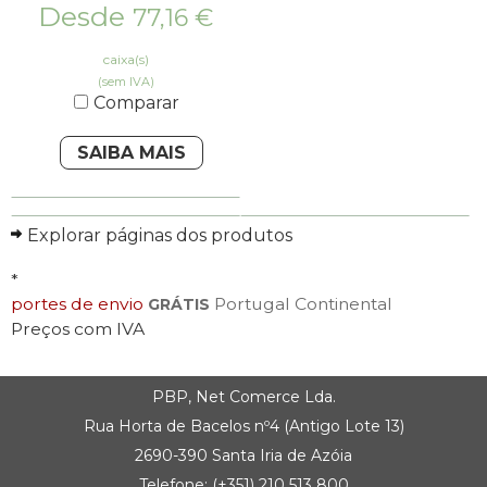
Desde
77,16
€
caixa(s)
(sem IVA)
Comparar
SAIBA MAIS
Explorar páginas dos produtos
*
portes de envio
Portugal Continental
GRÁTIS
Preços com IVA
PBP, Net Comerce Lda.
Rua Horta de Bacelos nº4 (Antigo Lote 13)
2690-390 Santa Iria de Azóia
Telefone:
(+351) 21
0 513 800