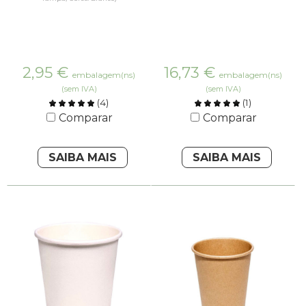
2,95
€
16,73
€
embalagem(ns)
embalagem(ns)
(sem IVA)
(sem IVA)
(
4
)
(
1
)
Comparar
Comparar
SAIBA MAIS
SAIBA MAIS