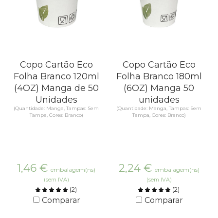
Copo Cartão Eco
Copo Cartão Eco
Folha Branco 120ml
Folha Branco 180ml
(4OZ) Manga de 50
(6OZ) Manga 50
Unidades
unidades
(Quantidade: Manga, Tampas: Sem
(Quantidade: Manga, Tampas: Sem
Tampa, Cores: Branco)
Tampa, Cores: Branco)
1,46
€
2,24
€
embalagem(ns)
embalagem(ns)
(sem IVA)
(sem IVA)
(
2
)
(
2
)
Comparar
Comparar