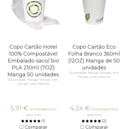
Copo Cartão Hotel
Copo Cartão Eco
100% Compostável
Folha Branco 360ml
Embalado saco/ bio
(12OZ) Manga de 50
PLA 210ml (7OZ)
unidades
(Quantidade: Manga, Tampas: Sem
Manga 50 unidades
Tampa, Cores: Branco)
(Quantidade: Manga, Tampas: Sem
Tampa, Cores: Branco)
5,91
€
4,24
€
embalagem(ns)
embalagem(ns)
(sem IVA)
(sem IVA)
(
1
)
(
2
)
Comparar
Comparar