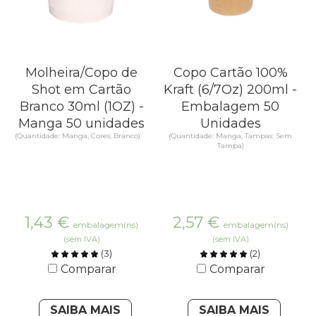
Molheira/Copo de
Copo Cartão 100%
Shot em Cartão
Kraft (6/7Oz) 200ml -
Branco 30ml (1OZ) -
Embalagem 50
Manga 50 unidades
Unidades
(Quantidade: Manga, Cores: Branco)
(Quantidade: Manga, Tampas: Sem
Tampa)
1,43
€
2,57
€
embalagem(ns)
embalagem(ns)
(sem IVA)
(sem IVA)
(
3
)
(
2
)
Comparar
Comparar
SAIBA MAIS
SAIBA MAIS