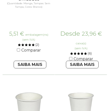
(Quantidade: Manga, Tampas: Sem
Tampa, Cores: Branco)
Desde
5,51
€
23,96
€
embalagem(ns)
(sem IVA)
caixa(s)
(
2
)
(sem IVA)
Comparar
(
6
)
Comparar
SAIBA MAIS
SAIBA MAIS