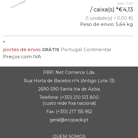
(sem IVA)
/ caixa(s) *
€
4,13
(1 unidade(s) = 0,00 €)
Peso de envio: 5,64 kg
*
portes de envio
Portugal Continental
GRÁTIS
Preços com IVA
PBP, Net Comerce Lda.
Rua Horta de Bacelos nº4 (Antigo Lote 13)
2690-390 Santa Iria de Azóia
Telefone:
(+351) 21
0 513 800
(custo rede fixa nacional)
Fax: (+351) 217 155 952
geral@ecopack.pt
QUEM SOMOS