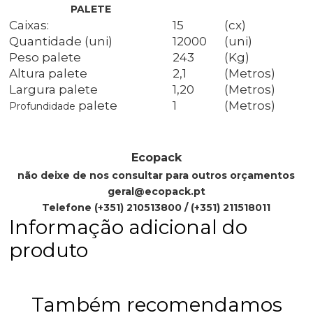
PALETE
Caixas:
15
(cx)
Quantidade (uni)
12000
(uni)
Peso palete
243
(Kg)
Altura palete
2,1
(Metros)
Largura palete
1,20
(Metros)
palete
1
(Metros)
Profundidade
Ecopack
não deixe de nos consultar para outros orçamentos
geral@ecopack.pt
Telefone (+351) 210513800 / (+351) 211518011
Informação adicional do
produto
Também recomendamos