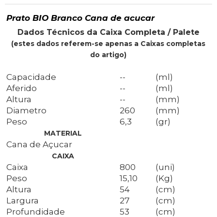
Prato BIO Branco Cana de acucar
Dados Técnicos da Caixa Completa / Palete
(estes dados referem-se apenas a Caixas completas
do artigo)
Capacidade
--
(ml)
Aferido
--
(ml)
Altura
--
(mm)
Diametro
260
(mm)
Peso
6,3
(gr)
MATERIAL
Cana de Açucar
CAIXA
Caixa
800
(uni)
Peso
15,10
(Kg)
Altura
54
(cm)
Largura
27
(cm)
Profundidade
53
(cm)