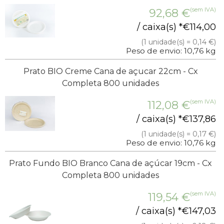
(sem IVA)
92,68
€
/ caixa(s) *
€
114,00
(1 unidade(s) = 0,14 €)
Peso de envio: 10,76 kg
Prato BIO Creme Cana de açucar 22cm - Cx
Completa 800 unidades
(sem IVA)
112,08
€
/ caixa(s) *
€
137,86
(1 unidade(s) = 0,17 €)
Peso de envio: 10,76 kg
Prato Fundo BIO Branco Cana de açúcar 19cm - Cx
Completa 800 unidades
(sem IVA)
119,54
€
/ caixa(s) *
€
147,03