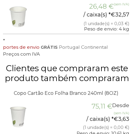
(sem IVA)
26,48
€
/ caixa(s) *
€
32,57
(1 unidade(s) = 0,03 €)
Peso de envio: 4 kg
*
portes de envio
Portugal Continental
GRÁTIS
Preços com IVA
Clientes que compraram este
produto também compraram
Copo Cartão Eco Folha Branco 240ml (8OZ)
75,11
€
Desde
(sem IVA)
/ caixa(s) *
€
3,63
(1 unidade(s) = 0,00 €)
Peso de envio: 10,61 kg