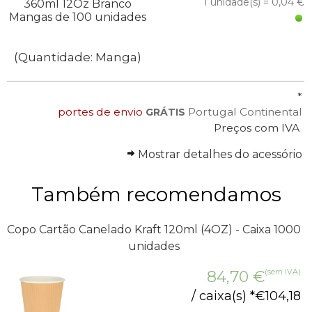
1 unidade(s) = 0,04 €
360ml 12Oz Branco
Mangas de 100 unidades
(Quantidade: Manga)
*
portes de envio
Portugal Continental
GRÁTIS
Preços com IVA
Mostrar detalhes do acessório
Também recomendamos
Copo Cartão Canelado Kraft 120ml (4OZ) - Caixa 1000
unidades
(sem IVA)
84,70
€
/ caixa(s) *
€
104,18