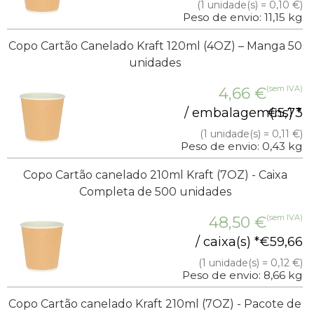
(1 unidade(s) = 0,10 €)
Peso de envio: 11,15 kg
Copo Cartão Canelado Kraft 120ml (4OZ) – Manga 50
unidades
(sem IVA)
4,66
€
/ embalagem(ns) *
€
5,73
(1 unidade(s) = 0,11 €)
Peso de envio: 0,43 kg
Copo Cartão canelado 210ml Kraft (7OZ) - Caixa
Completa de 500 unidades
(sem IVA)
48,50
€
/ caixa(s) *
€
59,66
(1 unidade(s) = 0,12 €)
Peso de envio: 8,66 kg
Copo Cartão canelado Kraft 210ml (7OZ) - Pacote de