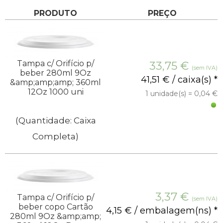
PRODUTO
PREÇO
Tampa c/ Orifício p/
33,75
€
(sem IVA)
beber 280ml 9Oz
41,51 € / caixa(s) *
&amp;amp;amp; 360ml
12Oz 1000 uni
1 unidade(s) = 0,04 €
(Quantidade: Caixa
Completa)
3,37
€
Tampa c/ Orifício p/
(sem IVA)
beber copo Cartão
4,15 € / embalagem(ns) *
280ml 9Oz &amp;amp;