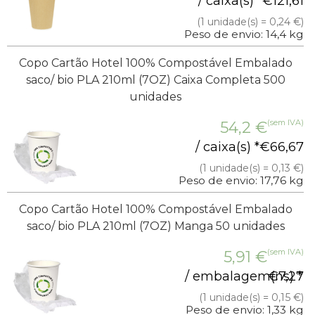
/ caixa(s) *
€
121,61
(1 unidade(s) = 0,24 €)
Peso de envio: 14,4 kg
Copo Cartão Hotel 100% Compostável Embalado
saco/ bio PLA 210ml (7OZ) Caixa Completa 500
unidades
(sem IVA)
54,2
€
/ caixa(s) *
€
66,67
(1 unidade(s) = 0,13 €)
Peso de envio: 17,76 kg
Copo Cartão Hotel 100% Compostável Embalado
saco/ bio PLA 210ml (7OZ) Manga 50 unidades
(sem IVA)
5,91
€
/ embalagem(ns) *
€
7,27
(1 unidade(s) = 0,15 €)
Peso de envio: 1,33 kg