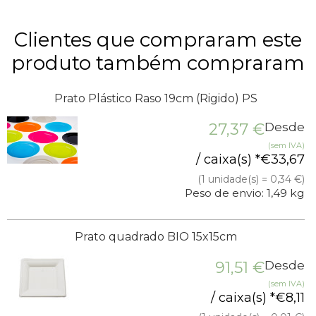
Clientes que compraram este
produto também compraram
Prato Plástico Raso 19cm (Rigido) PS
27,37
€
Desde
(sem IVA)
/ caixa(s) *
€
33,67
(1 unidade(s) = 0,34 €)
Peso de envio: 1,49 kg
Prato quadrado BIO 15x15cm
91,51
€
Desde
(sem IVA)
/ caixa(s) *
€
8,11