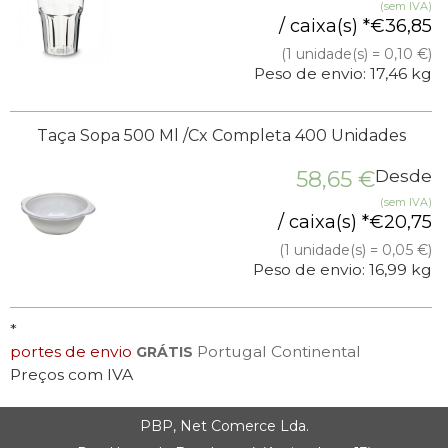
(sem IVA)
/ caixa(s) *
€
36,85
(1 unidade(s) = 0,10 €)
Peso de envio: 17,46 kg
Taça Sopa 500 Ml /Cx Completa 400 Unidades
58,65
€
Desde
(sem IVA)
/ caixa(s) *
€
20,75
(1 unidade(s) = 0,05 €)
Peso de envio: 16,99 kg
*
portes de envio
Portugal Continental
GRÁTIS
Preços com IVA
PBP, Net Comerce Lda.