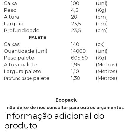
Caixa
100
(uni)
Peso
4,5
(Kg)
Altura
20
(cm)
Largura
23,5
(cm)
Profundidade
23,5
(cm)
PALETE
Caixas:
140
(cx)
Quantidade (uni)
14000
(uni)
Peso palete
605,50
(Kg)
Altura palete
1,95
(Metros)
Largura palete
1,10
(Metros)
palete
1,30
(Metros)
Profundidade
Ecopack
não deixe de nos consultar para outros orçamentos
Informação adicional do
produto